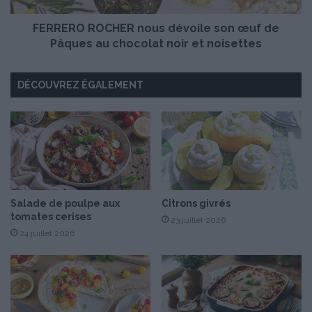
e
O
t
FERRERO ROCHER nous dévoile son œuf de
C
v
H
Pâques au chocolat noir et noisettes
e
E
a
R
DÉCOUVREZ ÉGALEMENT
u
n
à
o
l
u
a
s
s
d
a
é
l
v
i
o
c
i
Salade de poulpe aux
Citrons givrés
tomates cerises
o
l
23 juillet 2026
r
e
24 juillet 2026
n
s
e
o
n
œ
u