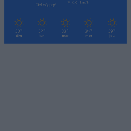
0.03 km/h
Ciel dégagé
33
32
33
36
39
℃
℃
℃
℃
℃
dim
lun
mar
mer
jeu