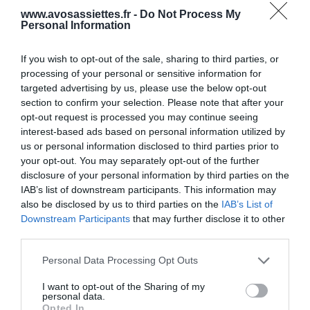
www.avosassiettes.fr -
Do Not Process My
valeurs fortes qui sont l’authenticité, la transparence, la
Personal Information
qualité et l’audace !
If you wish to opt-out of the sale, sharing to third parties, or
Vivez bien, vivez sainement, faites-vous plaisir, osez les
processing of your personal or sensitive information for
cuisiner et soyez heureux !
targeted advertising by us, please use the below opt-out
section to confirm your selection. Please note that after your
opt-out request is processed you may continue seeing
interest-based ads based on personal information utilized by
us or personal information disclosed to third parties prior to
your opt-out. You may separately opt-out of the further
disclosure of your personal information by third parties on the
IAB’s list of downstream participants. This information may
also be disclosed by us to third parties on the
IAB’s List of
Downstream Participants
that may further disclose it to other
third parties.
Please note that this website/app uses one or more Google
Plus de produits Vivien Paille
Personal Data Processing Opt Outs
services and may gather and store information including but
www.vivienpaille.fr
not limited to your visit or usage behaviour. You may click to
I want to opt-out of the Sharing of my
personal data.
grant or deny consent to Google and its third-party tags to
Opted In