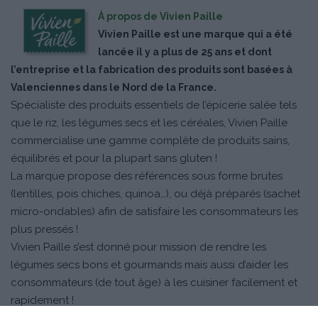
À propos de Vivien Paille
Vivien Paille est une marque qui a été
lancée il y a plus de 25 ans et dont
l’entreprise et la fabrication des produits sont basées à
Valenciennes dans le Nord de la France.
Spécialiste des produits essentiels de l’épicerie salée tels
que le riz, les légumes secs et les céréales, Vivien Paille
commercialise une gamme complète de produits sains,
équilibrés et pour la plupart sans gluten !
La marque propose des références sous forme brutes
(lentilles, pois chiches, quinoa…), ou déjà préparés (sachet
micro-ondables) afin de satisfaire les consommateurs les
plus pressés !
Vivien Paille s’est donné pour mission de rendre les
légumes secs bons et gourmands mais aussi d’aider les
consommateurs (de tout âge) à les cuisiner facilement et
rapidement !
La marque souhaite rester proche de ses clients avec des