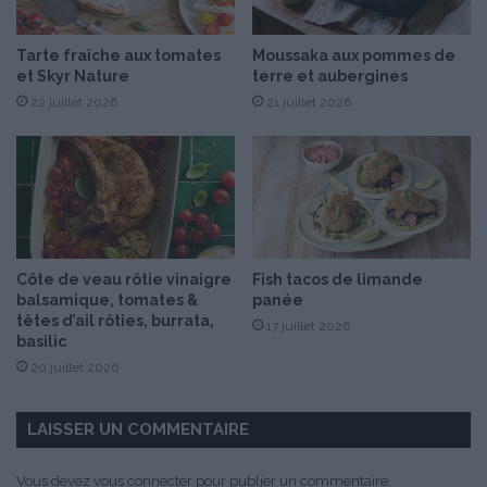
f
d
Tarte fraîche aux tomates
Moussaka aux pommes de
e
et Skyr Nature
terre et aubergines
P
22 juillet 2026
21 juillet 2026
â
q
u
e
s
a
u
c
Côte de veau rôtie vinaigre
Fish tacos de limande
h
balsamique, tomates &
panée
o
têtes d’ail rôties, burrata,
17 juillet 2026
c
basilic
o
20 juillet 2026
l
a
t
LAISSER UN COMMENTAIRE
n
o
Vous devez
vous connecter
pour publier un commentaire.