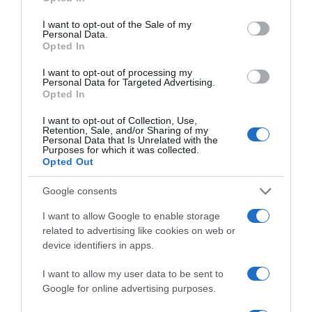
use your data for below specified purposes in below Google
consent section.
© Vivien Paille | Crédits Photos : © Vivien Paille x Feeleat | Tous droits
I want to opt-out of the Sale of my
Personal Data.
de reproduction réservés
Opted In
I want to opt-out of processing my
Mots-clés
Quinoa au Lait
Vivien Paille®
Personal Data for Targeted Advertising.
Opted In
Pinterest
Partager par Email
I want to opt-out of Collection, Use,
Retention, Sale, and/or Sharing of my
Personal Data that Is Unrelated with the
Purposes for which it was collected.
Opted Out
ÇA PEUT AUSSI VOUS INTÉRESSER
Google consents
I want to allow Google to enable storage
related to advertising like cookies on web or
device identifiers in apps.
I want to allow my user data to be sent to
Google for online advertising purposes.