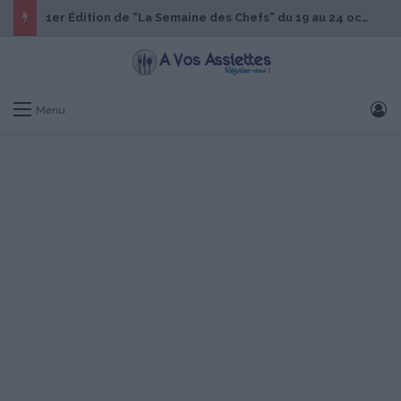
1er Édition de “La Semaine des Chefs” du 19 au 24 octobre 2026
S
Menu