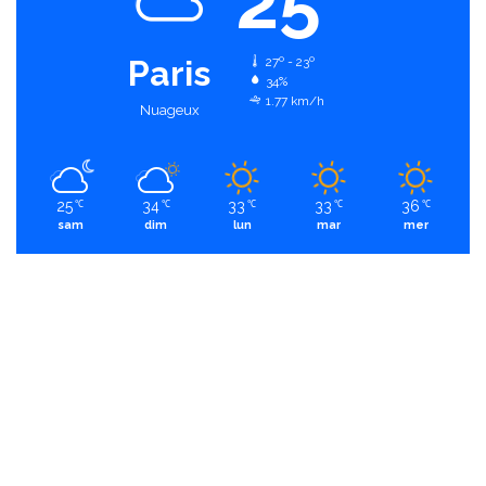
25
Paris
27º - 23º
34%
1.77 km/h
Nuageux
25
34
33
33
36
℃
℃
℃
℃
℃
sam
dim
lun
mar
mer