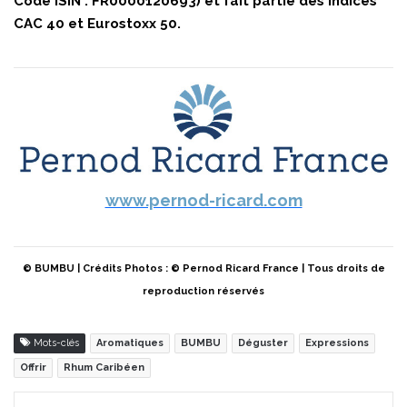
Code ISIN : FR0000120693) et fait partie des indices
CAC 40 et Eurostoxx 50.
www.pernod-ricard.com
© BUMBU | Crédits Photos : © Pernod Ricard France | Tous droits de
reproduction réservés
Mots-clés
Aromatiques
BUMBU
Déguster
Expressions
Offrir
Rhum Caribéen