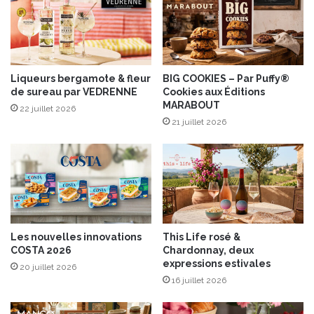
u
f
x
a
é
u
p
x
i
c
c
Liqueurs bergamote & fleur
BIG COOKIES – Par Puffy®
h
de sureau par VEDRENNE
Cookies aux Éditions
e
a
MARABOUT
s
m
22 juillet 2026
21 juillet 2026
p
i
g
n
o
n
s
Les nouvelles innovations
This Life rosé &
COSTA 2026
Chardonnay, deux
expressions estivales
20 juillet 2026
16 juillet 2026