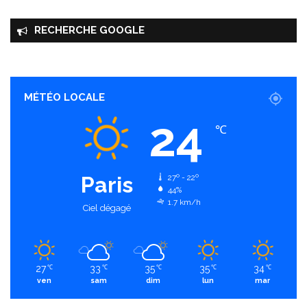
RECHERCHE GOOGLE
MÉTÉO LOCALE
24
℃
Paris
27º - 22º
44%
1.7 km/h
Ciel dégagé
27
33
35
35
34
℃
℃
℃
℃
℃
ven
sam
dim
lun
mar