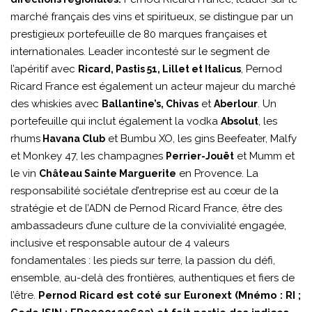
marché français des vins et spiritueux, se distingue par un
prestigieux portefeuille de 80 marques françaises et
internationales. Leader incontesté sur le segment de
l’apéritif avec
, Pernod
Ricard, Pastis 51, Lillet et Italicus
Ricard France est également un acteur majeur du marché
des whiskies avec
et
. Un
Ballantine’s, Chivas
Aberlour
portefeuille qui inclut également la vodka
, les
Absolut
rhums
et Bumbu XO, les gins Beefeater, Malfy
Havana Club
et Monkey 47, les champagnes
et Mumm et
Perrier-Jouët
le vin
en Provence. La
Château Sainte Marguerite
responsabilité sociétale d’entreprise est au cœur de la
stratégie et de l’ADN de Pernod Ricard France, être des
ambassadeurs d’une culture de la convivialité engagée,
inclusive et responsable autour de 4 valeurs
fondamentales : les pieds sur terre, la passion du défi,
ensemble, au-delà des frontières, authentiques et fiers de
l’être.
Pernod Ricard est coté sur Euronext (Mnémo : RI ;