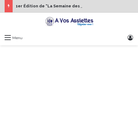
1er Édition de “La Semaine des Chefs” du 19 au 24 octobre 2026
S
Menu