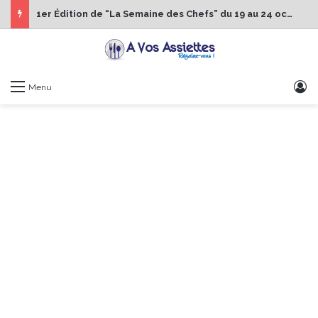
1er Édition de “La Semaine des Chefs” du 19 au 24 octobre 2026
S
Menu