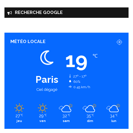
RECHERCHE GOOGLE
MÉTÉO LOCALE
19
℃
Paris
27º - 17º
60%
0.45 km/h
Ciel dégagé
27
29
32
35
34
℃
℃
℃
℃
℃
jeu
ven
sam
dim
lun