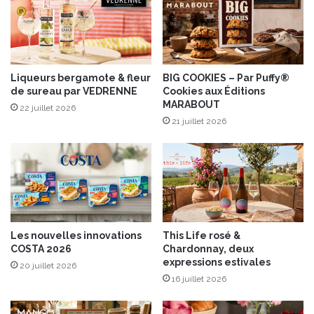
E
P
A
U
S
E
Liqueurs bergamote & fleur
BIG COOKIES – Par Puffy®
de sureau par VEDRENNE
Cookies aux Éditions
!
MARABOUT
22 juillet 2026
21 juillet 2026
Les nouvelles innovations
This Life rosé &
COSTA 2026
Chardonnay, deux
expressions estivales
20 juillet 2026
16 juillet 2026