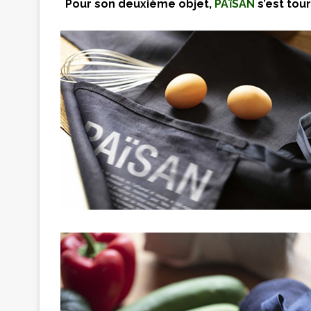
Pour son deuxième objet,
PAïSAN
s’est tour