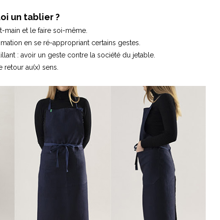
i un tablier ?
it-main et le faire soi-même.
ation en se ré-appropriant certains gestes.
llant : avoir un geste contre la société du jetable.
e retour au(x) sens.