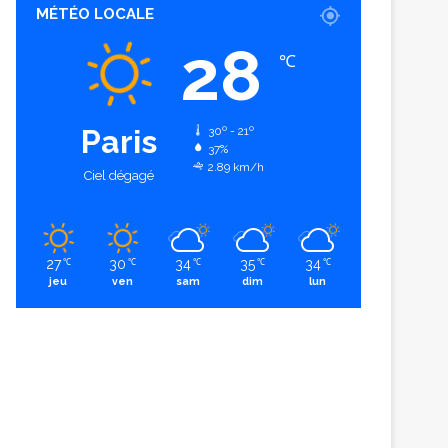
MÉTÉO LOCALE
28
℃
Paris
30º - 21º
37%
2.89 km/h
Ciel dégagé
27
30
34
35
34
℃
℃
℃
℃
℃
jeu
ven
sam
dim
lun