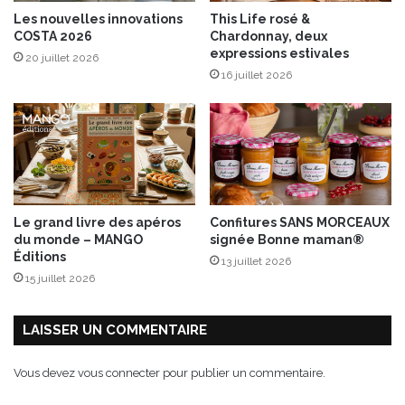
é
e
Les nouvelles innovations
This Life rosé &
t
d
COSTA 2026
Chardonnay, deux
a
u
expressions estivales
20 juillet 2026
l
N
16 juillet 2026
M
o
a
r
d
d
e
i
n
F
r
Le grand livre des apéros
Confitures SANS MORCEAUX
a
du monde – MANGO
signée Bonne maman®
n
Éditions
13 juillet 2026
c
15 juillet 2026
e
LAISSER UN COMMENTAIRE
Vous devez
vous connecter
pour publier un commentaire.