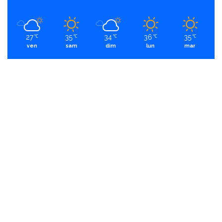
27
35
34
36
35
℃
℃
℃
℃
℃
ven
sam
dim
lun
mar