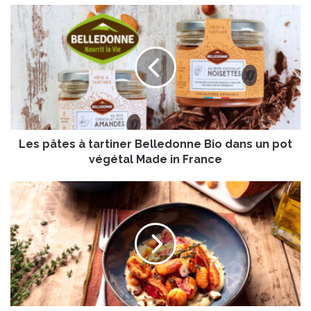
L
e
s
p
â
t
e
s
à
Les pâtes à tartiner Belledonne Bio dans un pot
t
a
végétal Made in France
r
t
G
i
n
n
o
e
c
r
c
B
h
e
i
l
s
l
d