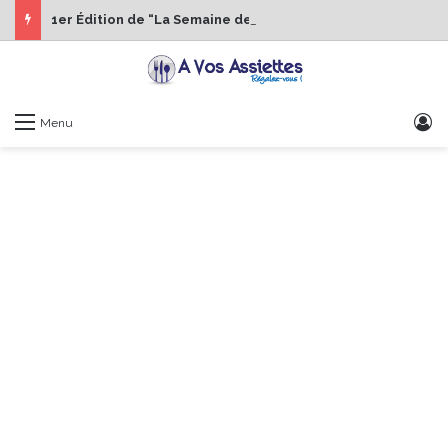
1er Édition de “La Semaine des Chefs” du 19 au 24 octobre 2026
S
Menu