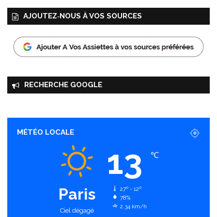
AJOUTEZ‑NOUS À VOS SOURCES
RECHERCHE GOOGLE
MÉTÉO LOCALE
13
℃
Paris
27º - 12º
78%
2.34 km/h
Ciel dégagé