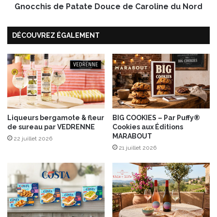
e
Gnocchis de Patate Douce de Caroline du Nord
e
d
P
o
a
DÉCOUVREZ ÉGALEMENT
n
t
n
a
e
t
B
e
i
D
o
o
d
u
a
c
n
Liqueurs bergamote & fleur
BIG COOKIES – Par Puffy®
e
de sureau par VEDRENNE
Cookies aux Éditions
s
d
MARABOUT
u
e
22 juillet 2026
n
21 juillet 2026
C
p
a
o
r
t
o
v
l
é
i
g
n