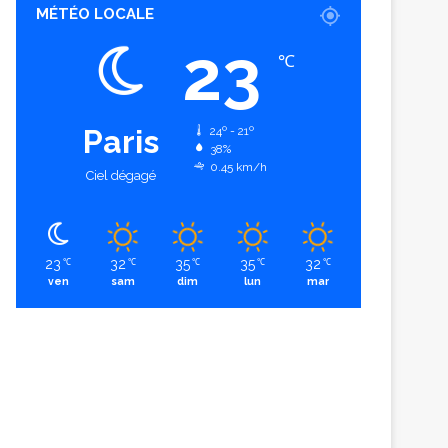
MÉTÉO LOCALE
23
℃
Paris
24º - 21º
38%
0.45 km/h
Ciel dégagé
23
32
35
35
32
℃
℃
℃
℃
℃
ven
sam
dim
lun
mar