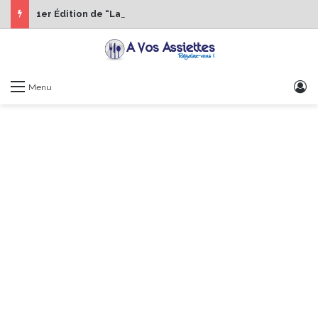
1er Édition de “La Semaine des Chefs” du 19 au 24 octobre 2026
S
Menu