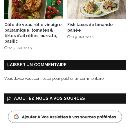
s
t
r
o
Côte de veau rôtie vinaigre
Fish tacos de limande
n
balsamique, tomates &
panée
o
têtes d’ail rôties, burrata,
17 juillet 2026
m
basilic
i
20 juillet 2026
e
»
,
LAISSER UN COMMENTAIRE
p
a
Vous devez
vous connecter
pour publier un commentaire.
r
J
e
AJOUTEZ‑NOUS À VOS SOURCES
a
n
-
P
a
u