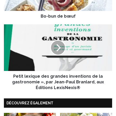
e
b
Bo-bun de bœuf
œ
u
f
P
e
t
i
t
l
e
x
i
Petit lexique des grandes inventions de la
q
u
gastronomie », par Jean-Paul Branlard, aux
e
Éditions LexisNexis®
d
e
DÉCOUVREZ ÉGALEMENT
s
g
r