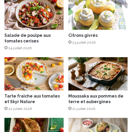
a
n
d
e
s
i
Salade de poulpe aux
Citrons givrés
tomates cerises
n
23 juillet 2026
v
24 juillet 2026
e
n
t
i
o
n
s
Tarte fraîche aux tomates
Moussaka aux pommes de
d
et Skyr Nature
terre et aubergines
e
22 juillet 2026
21 juillet 2026
l
a
g
a