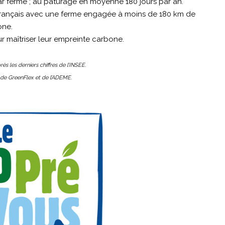
 ferme ; au pâturage en moyenne 180 jours par an.
 français avec une ferme engagée à moins de 180 km de
one.
 maîtriser leur empreinte carbone.
ès les derniers chiffres de l’INSEE.
de GreenFlex et de l’ADEME.