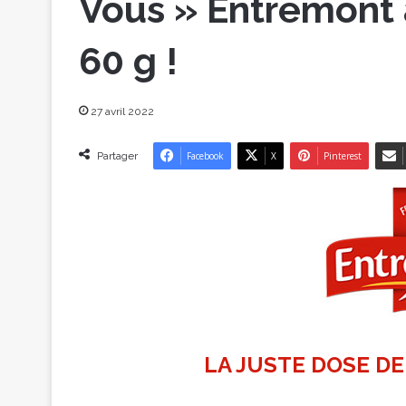
Vous » Entremont a
60 g !
27 avril 2022
Partager
Facebook
X
Pinterest
LA JUSTE DOSE D