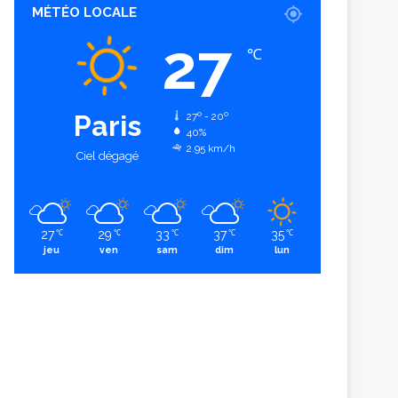
MÉTÉO LOCALE
27
℃
Paris
27º - 20º
40%
2.95 km/h
Ciel dégagé
27
29
33
37
35
℃
℃
℃
℃
℃
jeu
ven
sam
dim
lun