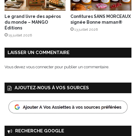
e
e
e
o
t
Le grand livre des apéros
Confitures SANS MORCEAUX
i
r
du monde – MANGO
signée Bonne maman®
s
i
Éditions
13 juillet 2026
A
z
15 juillet 2026
O
b
P
a
s
LAISSER UN COMMENTAIRE
m
a
Vous devez
vous connecter
pour publier un commentaire.
t
i
AJOUTEZ‑NOUS À VOS SOURCES
RECHERCHE GOOGLE