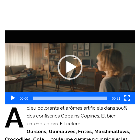
Lecteur
vidéo
00:00
00:21
A
dieu colorants et arômes artificiels dans 100%
des confiseries Copains Copines. Et bien
entendu à prix E.Leclerc !
Oursons, Guimauves, Frites, Marshmallows,
Crocodiles, Cola, …
toute une gamme pour régaler les