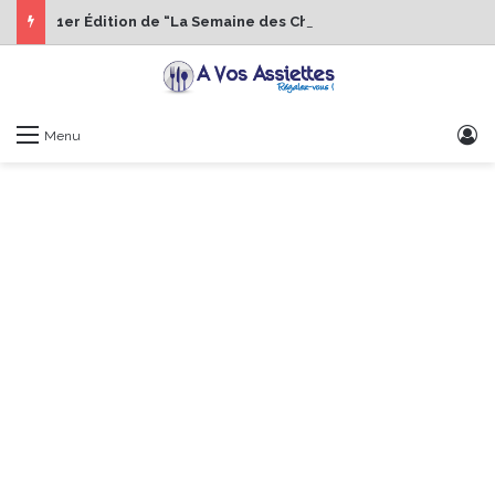
1er Édition de “La Semaine des Chefs” du 19 au 24 octobre 2026
S
Menu