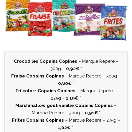
Crocodiles Copains Copines
– Marque Repère –
300g –
0,92€
*
Fraise Copains Copines
– Marque Repère – 300g –
0,80€
*
Tri colorz Copains Copines
– Marque Repère –
225g –
1,19€
*
Marshmallow goût vanille Copains Copines
–
Marque Repère – 300g –
0,91€
*
Frites Copains Copines
– Marque Repère – 275g –
1,02€
*