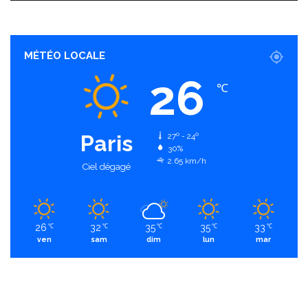
MÉTÉO LOCALE
26
℃
Paris
27º - 24º
30%
2.65 km/h
Ciel dégagé
26
32
35
35
33
℃
℃
℃
℃
℃
ven
sam
dim
lun
mar