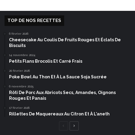
TOP DE NOS RECETTES
6 février 2026
Cheesecake Au Coulis De Fruits Rouges Et Éclats De
Biscuits
14 novembre 2024
Petits Flans Brocolis Et Carré Frais
20 février 2026
Poke Bowl Au Thon Et À La Sauce Soja Sucrée
6 novembre 2025
Rôti De Porc Aux Abricots Secs, Amandes, Oignons
Rouges Et Panais
17 février 2026
Rillettes De Maquereaux Au Citron Et À L’aneth
Page
Page
précédente
suivante