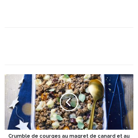
C
r
u
m
b
l
e
d
e
Crumble de courges au magret de canard et au
c