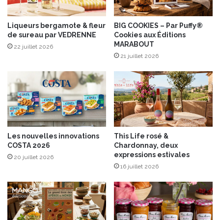
d
u
e
p
t
a
Liqueurs bergamote & fleur
BIG COOKIES – Par Puffy®
a
de sureau par VEDRENNE
Cookies aux Éditions
m
MARABOUT
u
p
22 juillet 2026
V
l
21 juillet 2026
a
e
c
m
h
o
e
u
r
s
i
s
n
e
Les nouvelles innovations
This Life rosé &
®
d
COSTA 2026
Chardonnay, deux
F
e
expressions estivales
20 juillet 2026
r
F
16 juillet 2026
i
l
b
o
o
r
u
i
r
d
g