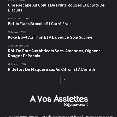
Cheesecake Au Coulis De Fruits Rouges Et Éclats De
Biscuits
14 novembre 2024
Petits Flans Brocolis Et Carré Frais
20 février 2026
Poke Bowl Au Thon Et À La Sauce Soja Sucrée
6 novembre 2025
Rôti De Porc Aux Abricots Secs, Amandes, Oignons
Rouges Et Panais
17 février 2026
Rillettes De Maquereaux Au Citron Et À L’aneth
Page
Page
précédente
suivante
A Vos Assiettes, des milliers de recettes de cuisine illustrées simples et