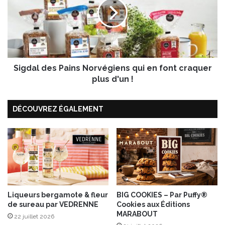
n
d
f
a
i
l
t
d
u
e
r
s
e
Sigdal des Pains Norvégiens qui en font craquer
P
d
a
plus d'un !
e
i
f
n
DÉCOUVREZ ÉGALEMENT
r
s
a
N
i
o
s
r
e
v
é
g
i
e
Liqueurs bergamote & fleur
BIG COOKIES – Par Puffy®
de sureau par VEDRENNE
Cookies aux Éditions
n
MARABOUT
s
22 juillet 2026