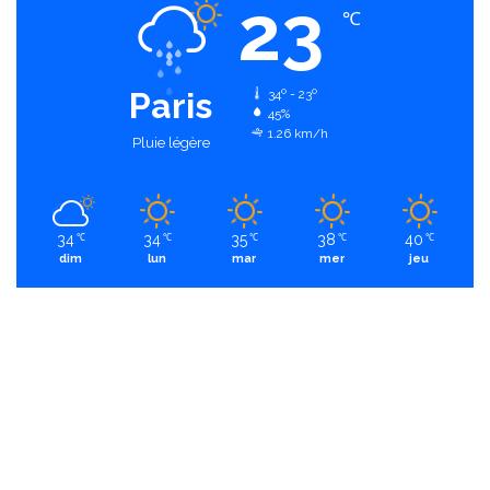
23
℃
Paris
34º - 23º
45%
1.26 km/h
Pluie légère
34
34
35
38
40
℃
℃
℃
℃
℃
dim
lun
mar
mer
jeu