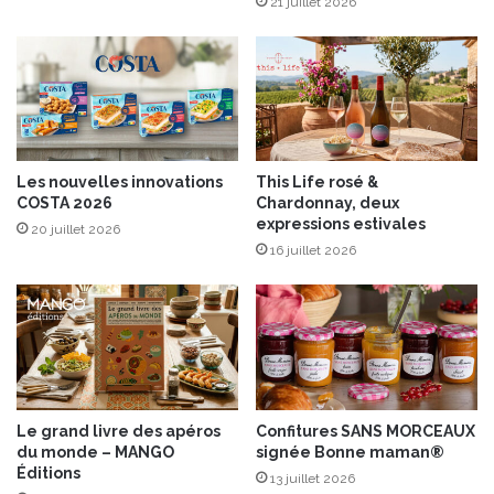
q
21 juillet 2026
u
i
e
n
f
o
n
Les nouvelles innovations
This Life rosé &
t
COSTA 2026
Chardonnay, deux
c
expressions estivales
20 juillet 2026
r
16 juillet 2026
a
q
u
e
r
p
l
u
Le grand livre des apéros
Confitures SANS MORCEAUX
s
du monde – MANGO
signée Bonne maman®
d
Éditions
13 juillet 2026
'