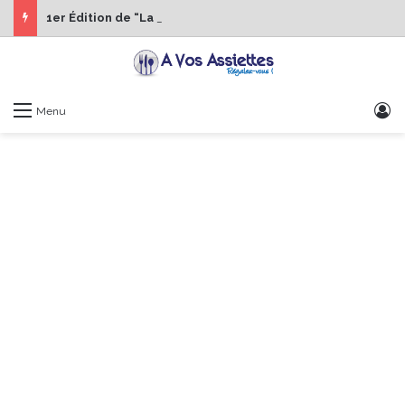
1er Édition de “La Semaine des Chefs” du 19 au 24 octobre 2026
S
Menu