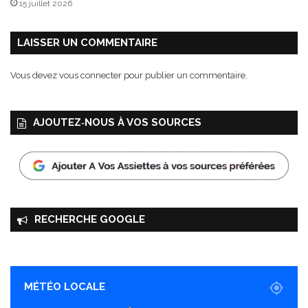
15 juillet 2026
u
n
!
LAISSER UN COMMENTAIRE
Vous devez
vous connecter
pour publier un commentaire.
AJOUTEZ‑NOUS À VOS SOURCES
RECHERCHE GOOGLE
MÉTÉO LOCALE