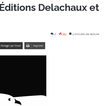
x Éditions Delachaux et
0
991
3 minutes de lecture
Partager par Email
Imprimer