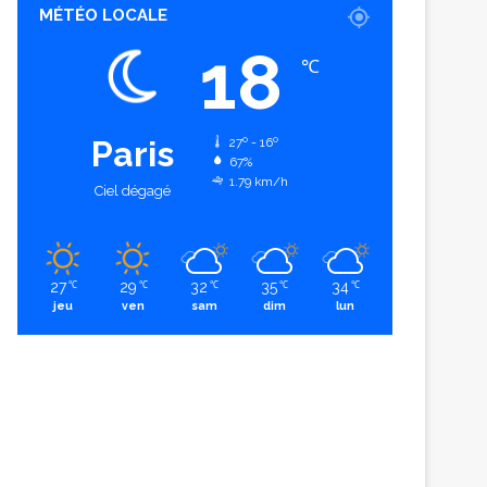
MÉTÉO LOCALE
18
℃
Paris
27º - 16º
67%
1.79 km/h
Ciel dégagé
27
29
32
35
34
℃
℃
℃
℃
℃
jeu
ven
sam
dim
lun