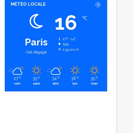
MÉTÉO LOCALE
16
℃
Paris
27º - 14º
64%
2.95 km/h
Ciel dégagé
27
35
34
36
35
℃
℃
℃
℃
℃
ven
sam
dim
lun
mar