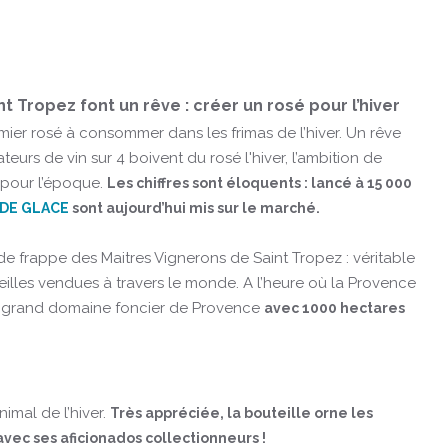
t Tropez font un rêve : créer un rosé pour l’hiver
mier rosé à consommer dans les frimas de l’hiver. Un rêve
eurs de vin sur 4 boivent du rosé l'hiver, l’ambition de
e pour l’époque.
Les chiffres sont éloquents : lancé à 15 000
 DE GLACE
sont aujourd’hui mis sur le marché.
orce de frappe des Maitres Vignerons de Saint Tropez : véritable
eilles vendues à travers le monde. A l’heure où la Provence
plus grand domaine foncier de Provence
avec 1000 hectares
imal de l’hiver.
Très appréciée, la bouteille orne les
avec ses aficionados collectionneurs !