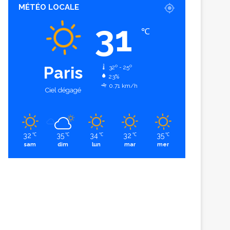
MÉTÉO LOCALE
31
℃
Paris
32º - 25º
23%
0.71 km/h
Ciel dégagé
32
35
34
32
35
℃
℃
℃
℃
℃
sam
dim
lun
mar
mer