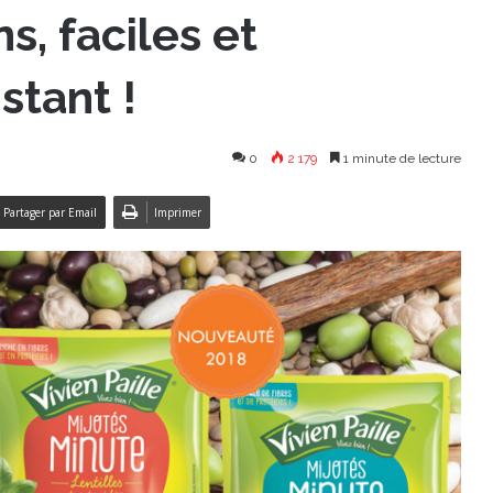
s, faciles et
stant !
0
2 179
1 minute de lecture
Partager par Email
Imprimer