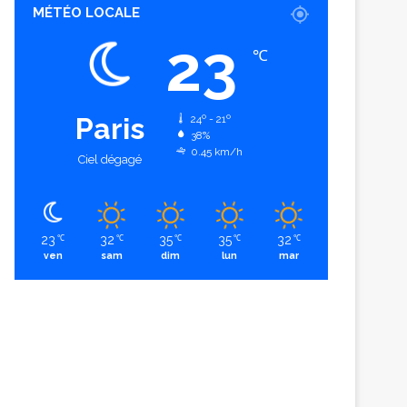
MÉTÉO LOCALE
23
℃
Paris
24º - 21º
38%
0.45 km/h
Ciel dégagé
23
32
35
35
32
℃
℃
℃
℃
℃
ven
sam
dim
lun
mar