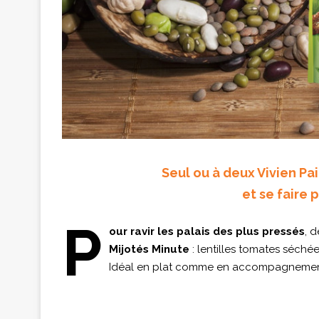
Seul ou à deux Vivien Pai
et se faire p
P
our ravir les palais des plus pressés
, 
Mijotés Minute
: lentilles tomates séchée
Idéal en plat comme en accompagnement, 