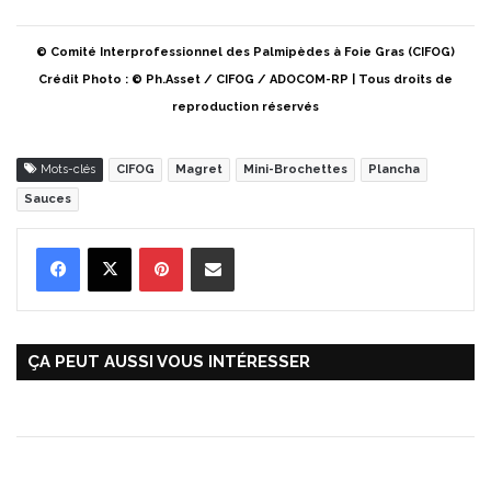
© Comité Interprofessionnel des Palmipèdes à Foie Gras (CIFOG)
Crédit Photo : © Ph.Asset / CIFOG / ADOCOM-RP | Tous droits de
reproduction réservés
Mots-clés
CIFOG
Magret
Mini-Brochettes
Plancha
Sauces
Pinterest
Partager par Email
ÇA PEUT AUSSI VOUS INTÉRESSER