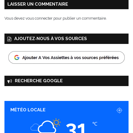
m
LAISSER UN COMMENTAIRE
i
n
Vous devez
vous connecter
pour publier un commentaire.
a
r
c
AJOUTEZ‑NOUS À VOS SOURCES
RECHERCHE GOOGLE
MÉTÉO LOCALE
31
℃