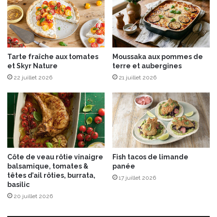
m
e
m
,
e
m
“
a
S
n
Tarte fraîche aux tomates
Moussaka aux pommes de
m
g
et Skyr Nature
terre et aubergines
a
u
22 juillet 2026
21 juillet 2026
r
e
t
C
u
i
s
i
n
Côte de veau rôtie vinaigre
Fish tacos de limande
e
balsamique, tomates &
panée
”
têtes d’ail rôties, burrata,
17 juillet 2026
d
basilic
e
20 juillet 2026
L
u