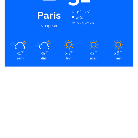
Paris
31º - 26º
25%
0.45 km/h
Nuageux
31
35
35
33
36
℃
℃
℃
℃
℃
sam
dim
lun
mar
mer