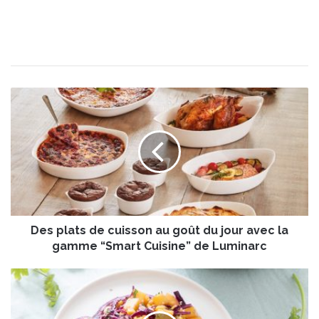
D
e
s
p
l
a
t
s
d
Des plats de cuisson au goût du jour avec la
e
c
gamme “Smart Cuisine” de Luminarc
u
i
S
s
a
s
l