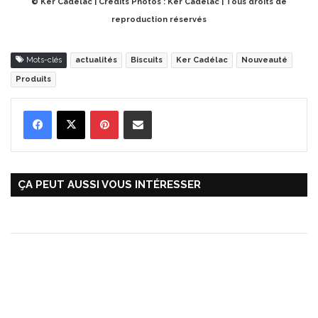
© Ker Cadélac | Crédits Photos : Ker Cadélac | Tous droits de
reproduction réservés
Mots-clés
actualités
Biscuits
Ker Cadélac
Nouveauté
Produits
Pinterest
Partager par Email
ÇA PEUT AUSSI VOUS INTÉRESSER