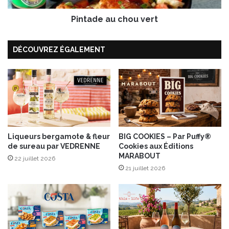
b
u
r
Pintade au chou vert
c
o
h
c
o
DÉCOUVREZ ÉGALEMENT
h
u
e
v
t
e
t
r
e
t
i
t
a
l
Liqueurs bergamote & fleur
BIG COOKIES – Par Puffy®
de sureau par VEDRENNE
Cookies aux Éditions
i
MARABOUT
e
22 juillet 2026
n
21 juillet 2026
n
e