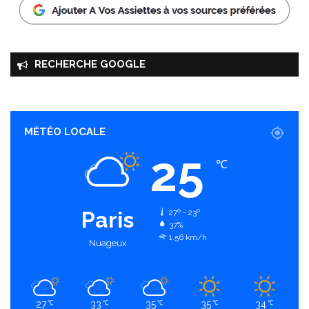
RECHERCHE GOOGLE
MÉTÉO LOCALE
25
℃
Paris
27º - 23º
37%
1.56 km/h
Nuageux
27
33
35
35
34
℃
℃
℃
℃
℃