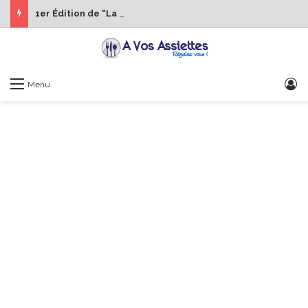
1er Édition de “La Semaine des Chefs” du 19 au 24 octobre 2026
S
Menu