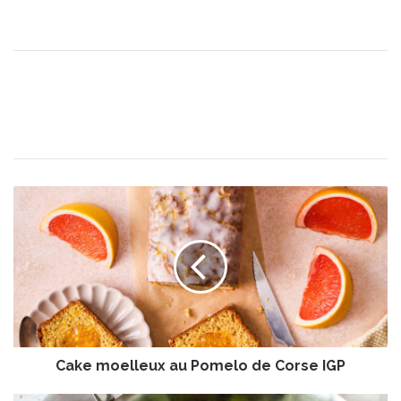
C
a
k
e
m
o
e
l
l
Cake moelleux au Pomelo de Corse IGP
e
u