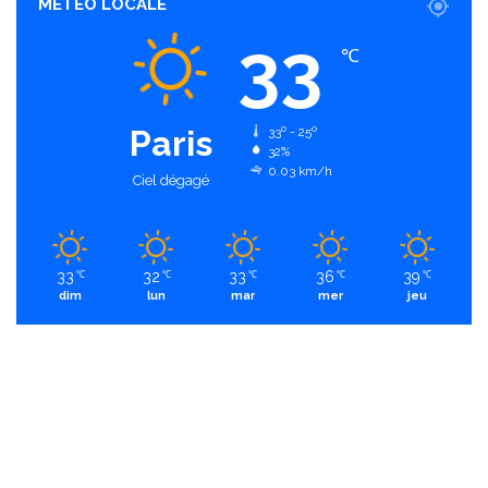
MÉTÉO LOCALE
33
℃
Paris
33º - 25º
32%
0.03 km/h
Ciel dégagé
33
32
33
36
39
℃
℃
℃
℃
℃
dim
lun
mar
mer
jeu