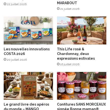
MARABOUT
t
22 juillet 2026
21 juillet 2026
s
p
o
i
s
Les nouvelles innovations
This Life rosé &
COSTA 2026
Chardonnay, deux
expressions estivales
20 juillet 2026
16 juillet 2026
Le grand livre des apéros
Confitures SANS MORCEAUX
du monde – MANGO
signée Bonne maman®