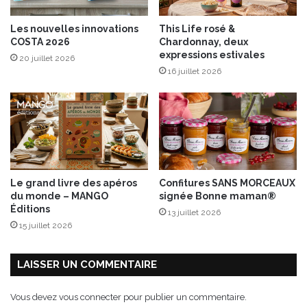
u
r
r
a
Les nouvelles innovations
This Life rosé &
c
v
COSTA 2026
Chardonnay, deux
h
e
expressions estivales
20 juillet 2026
i
s
16 juillet 2026
p
l
s
e
d
s
e
2
p
1
a
e
t
t
a
2
Le grand livre des apéros
Confitures SANS MORCEAUX
t
2
du monde – MANGO
signée Bonne maman®
e
o
Éditions
13 juillet 2026
d
c
15 juillet 2026
o
t
u
o
c
b
LAISSER UN COMMENTAIRE
e
r
e
Vous devez
vous connecter
pour publier un commentaire.
2