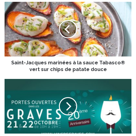
S
a
i
n
t
-
J
a
c
Saint-Jacques marinées à la sauce Tabasco®
q
u
vert sur chips de patate douce
e
s
W
m
e
a
e
r
k
i
-
n
e
é
n
e
d
s
P