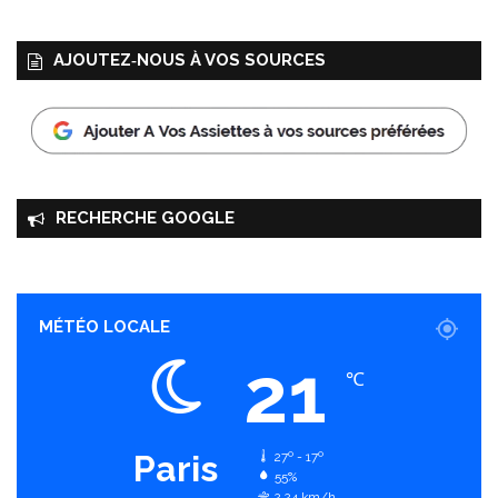
0
1
AJOUTEZ‑NOUS À VOS SOURCES
7
RECHERCHE GOOGLE
MÉTÉO LOCALE
21
℃
Paris
27º - 17º
55%
2.24 km/h