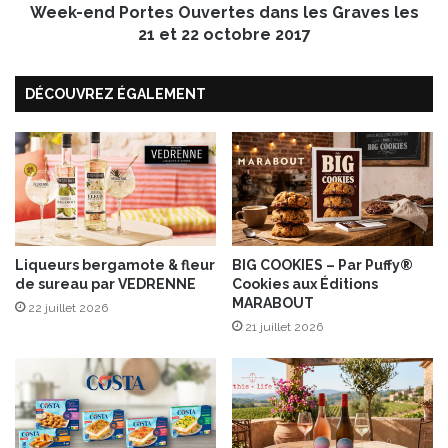
à
Week-end Portes Ouvertes dans les Graves les
o
l
r
21 et 22 octobre 2017
a
t
s
e
a
DÉCOUVREZ ÉGALEMENT
s
u
O
c
u
e
v
T
e
a
r
b
t
a
e
s
s
Liqueurs bergamote & fleur
BIG COOKIES – Par Puffy®
c
de sureau par VEDRENNE
Cookies aux Éditions
d
MARABOUT
o
a
22 juillet 2026
®
n
21 juillet 2026
v
s
e
l
r
e
t
s
s
G