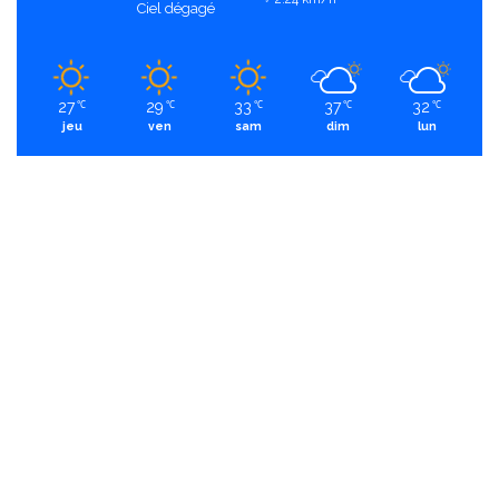
Ciel dégagé
27
29
33
37
32
℃
℃
℃
℃
℃
jeu
ven
sam
dim
lun