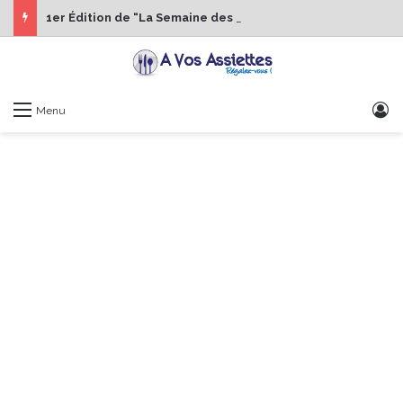
1er Édition de “La Semaine des Chefs” du 19 au 24 octobre 2026
S
Menu