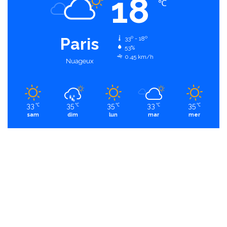
18
℃
Paris
33º - 18º
53%
0.45 km/h
Nuageux
33
35
35
33
35
℃
℃
℃
℃
℃
sam
dim
lun
mar
mer