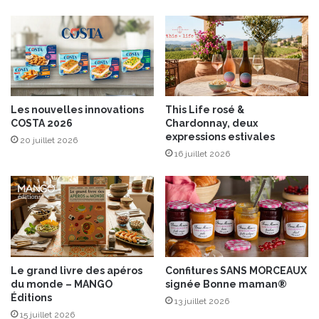
v
u
e
x
c
h
l
e
a
r
g
b
a
e
Les nouvelles innovations
This Life rosé &
m
s
COSTA 2026
Chardonnay, deux
m
expressions estivales
20 juillet 2026
e
16 juillet 2026
C
é
r
é
b
o
s
É
Le grand livre des apéros
Confitures SANS MORCEAUX
q
du monde – MANGO
signée Bonne maman®
u
Éditions
13 juillet 2026
i
15 juillet 2026