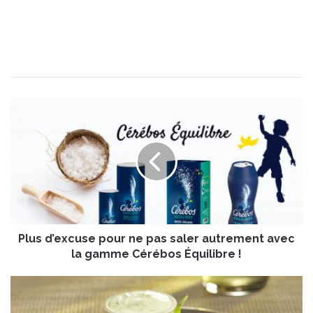
P
l
u
s
d
’
e
x
c
Plus d’excuse pour ne pas saler autrement avec
u
s
la gamme Cérébos Équilibre !
e
p
D
o
o
u
s