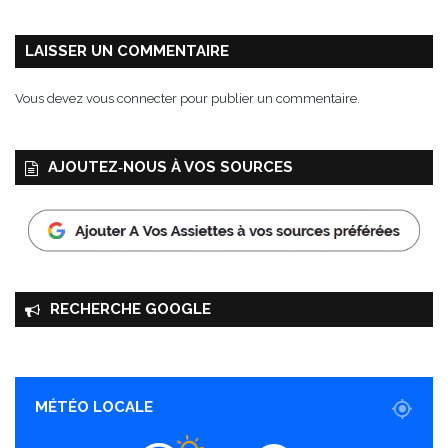
l
i
b
LAISSER UN COMMENTAIRE
r
e
Vous devez
vous connecter
pour publier un commentaire.
!
AJOUTEZ‑NOUS À VOS SOURCES
RECHERCHE GOOGLE
MÉTÉO LOCALE