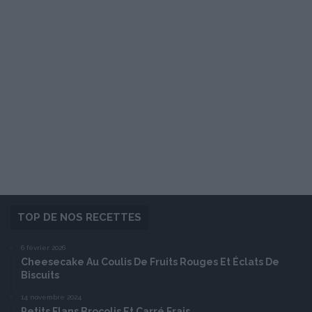
TOP DE NOS RECETTES
6 février 2026
Cheesecake Au Coulis De Fruits Rouges Et Éclats De
Biscuits
14 novembre 2024
Petits Flans Brocolis Et Carré Frais