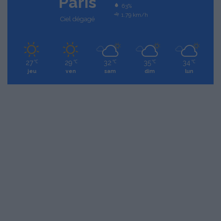
Paris
63%
1.79 km/h
Ciel dégagé
27
29
32
35
34
℃
℃
℃
℃
℃
jeu
ven
sam
dim
lun