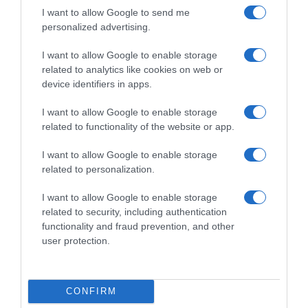
c
v
I want to allow Google to send me
i
o
personalized advertising.
t
i
r
Pago dévoile ses nouveautés 2017
l
I want to allow Google to enable storage
o
e
related to analytics like cookies on web or
n
s
device identifiers in apps.
DÉCOUVREZ ÉGALEMENT
e
s
I want to allow Google to enable storage
n
related to functionality of the website or app.
o
u
I want to allow Google to enable storage
v
related to personalization.
e
a
I want to allow Google to enable storage
Liqueurs bergamote & fleur
BIG COOKIES – Par Puffy®
u
related to security, including authentication
de sureau par VEDRENNE
Cookies aux Éditions
t
functionality and fraud prevention, and other
MARABOUT
é
22 juillet 2026
user protection.
21 juillet 2026
s
2
0
1
CONFIRM
7