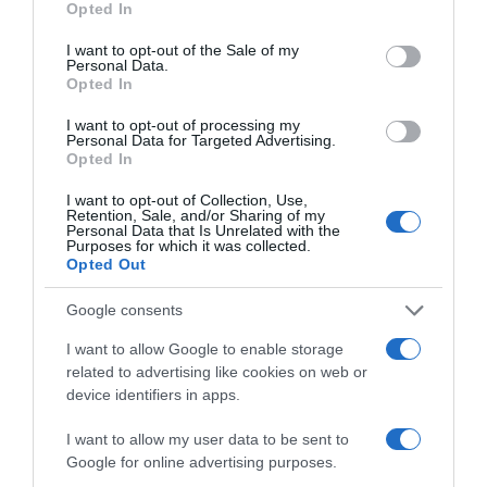
Opted In
use your data for below specified purposes in below Google
consent section.
I want to opt-out of the Sale of my
Personal Data.
Opted In
V
e
I want to opt-out of processing my
Personal Data for Targeted Advertising.
r
Opted In
r
i
I want to opt-out of Collection, Use,
n
Retention, Sale, and/or Sharing of my
Personal Data that Is Unrelated with the
e
Purposes for which it was collected.
c
Opted Out
r
Verrine crémeuse au citron
é
Google consents
m
I want to allow Google to enable storage
e
P
related to advertising like cookies on web or
u
a
device identifiers in apps.
s
g
e
o
I want to allow my user data to be sent to
a
d
Google for online advertising purposes.
u
é