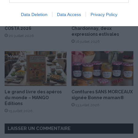
Data Deletion
Data Access
Privacy Policy
Les nouvelles innovations
This Life rosé &
COSTA 2026
Chardonnay, deux
expressions estivales
20 juillet 2026
16 juillet 2026
Le grand livre des apéros
Confitures SANS MORCEAUX
du monde – MANGO
signée Bonne maman®
Éditions
13 juillet 2026
15 juillet 2026
LAISSER UN COMMENTAIRE