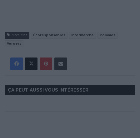
Mots-clés
Écoresponsables
Intermarché
Pommes
Vergers
Pinterest
Partager par Email
ÇA PEUT AUSSI VOUS INTÉRESSER