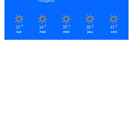
Nuageux
32
34
36
39
41
℃
℃
℃
℃
℃
lun
mar
mer
jeu
ven