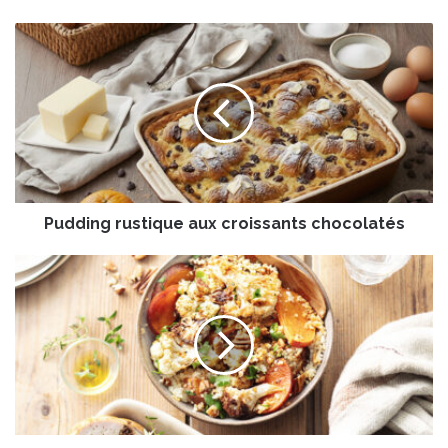
P
u
d
d
i
n
g
r
u
Pudding rustique aux croissants chocolatés
s
t
i
R
q
ô
u
t
e
i
a
d
u
e
x
d
c
i
r
n