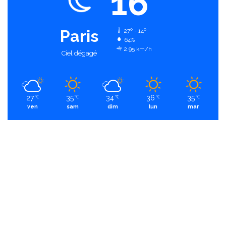
16
Paris
27º - 14º
64%
2.95 km/h
Ciel dégagé
27
35
34
36
35
℃
℃
℃
℃
℃
ven
sam
dim
lun
mar