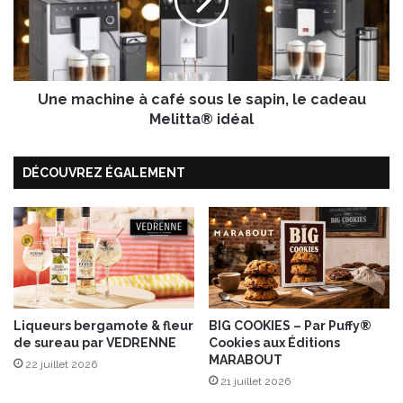
l
a
e
c
d
h
e
i
s
n
a
Une machine à café sous le sapin, le cadeau
e
c
à
Melitta® idéal
c
c
r
a
a
DÉCOUVREZ ÉGALEMENT
f
s
é
d
s
e
o
m
u
o
s
r
l
u
e
e
s
Liqueurs bergamote & fleur
BIG COOKIES – Par Puffy®
a
de sureau par VEDRENNE
Cookies aux Éditions
a
MARABOUT
n
p
22 juillet 2026
t
i
21 juillet 2026
i
n