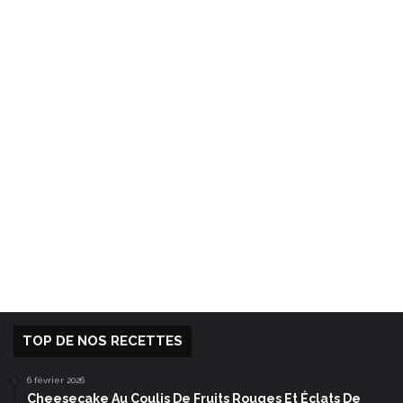
TOP DE NOS RECETTES
6 février 2026
Cheesecake Au Coulis De Fruits Rouges Et Éclats De