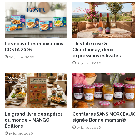
l
,
l
l
a
e
i
c
s
a
d
Les nouvelles innovations
This Life rosé &
e
COSTA 2026
Chardonnay, deux
a
expressions estivales
20 juillet 2026
u
16 juillet 2026
M
e
l
i
t
t
a
®
Le grand livre des apéros
Confitures SANS MORCEAUX
i
du monde – MANGO
signée Bonne maman®
d
Éditions
13 juillet 2026
é
15 juillet 2026
a