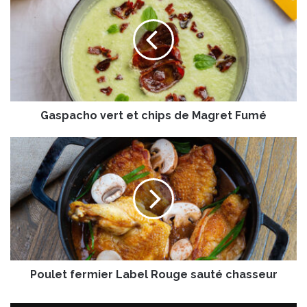
s
p
a
c
h
o
v
Gaspacho vert et chips de Magret Fumé
e
r
t
P
e
o
t
u
c
l
h
e
i
t
p
f
s
e
d
r
e
Poulet fermier Label Rouge sauté chasseur
m
M
i
a
e