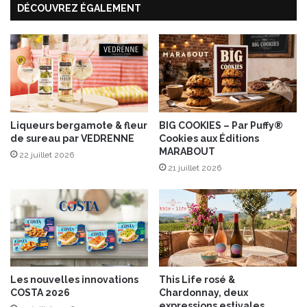
DÉCOUVREZ ÉGALEMENT
g
r
r
L
e
a
t
b
F
e
u
l
m
R
é
o
Liqueurs bergamote & fleur
BIG COOKIES – Par Puffy®
u
de sureau par VEDRENNE
Cookies aux Éditions
g
MARABOUT
e
22 juillet 2026
21 juillet 2026
s
a
u
t
é
c
h
a
Les nouvelles innovations
This Life rosé &
s
COSTA 2026
Chardonnay, deux
s
expressions estivales