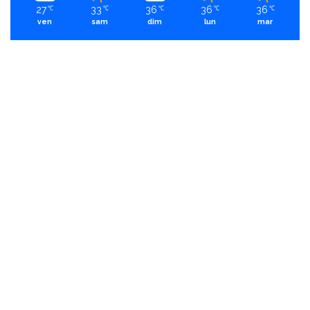
27
33
36
36
36
℃
℃
℃
℃
℃
ven
sam
dim
lun
mar