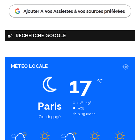
RECHERCHE GOOGLE
MÉTÉO LOCALE
17
℃
Paris
27º - 15º
59%
0.89 km/h
Ciel dégagé