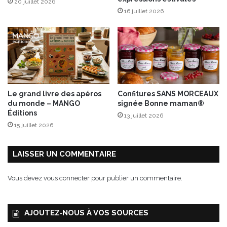
20 juillet 2026
e
16 juillet 2026
u
r
Le grand livre des apéros
Confitures SANS MORCEAUX
du monde – MANGO
signée Bonne maman®
Éditions
13 juillet 2026
15 juillet 2026
LAISSER UN COMMENTAIRE
Vous devez
vous connecter
pour publier un commentaire.
AJOUTEZ‑NOUS À VOS SOURCES