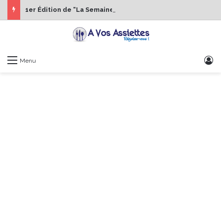
1er Édition de “La Semaine des Chefs” du 19 au 24 octobre 2026
S
Menu