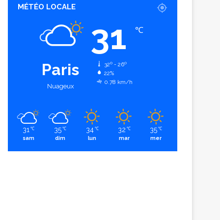
MÉTÉO LOCALE
31
℃
Paris
32º - 26º
22%
0.78 km/h
Nuageux
31
35
34
32
35
℃
℃
℃
℃
℃
sam
dim
lun
mar
mer