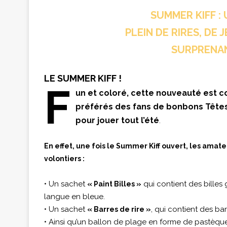
SUMMER KIFF :
PLEIN DE RIRES, DE 
SURPRENAN
LE SUMMER KIFF !
F
un et coloré, cette nouveauté est 
préférés des fans de bonbons Têtes
pour jouer tout l’été
.
En effet, une fois le Summer Kiff ouvert, les amat
volontiers :
• Un sachet
qui contient des billes
« Paint Billes »
langue en bleue.
• Un sachet
, qui contient des ba
« Barres de rire »
• Ainsi qu’un ballon de plage en forme de pastèque,