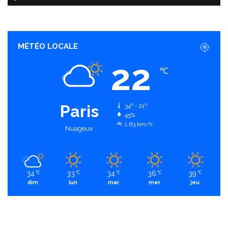
MÉTÉO LOCALE
22
℃
Paris
34º - 21º
45%
1.63 km/h
Nuageux
34
33
34
36
39
℃
℃
℃
℃
℃
dim
lun
mar
mer
jeu