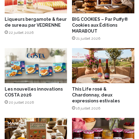
r
m
a
a
n
Liqueurs bergamote & fleur
BIG COOKIES – Par Puffy®
de sureau par VEDRENNE
Cookies aux Éditions
d
MARABOUT
i
22 juillet 2026
t
21 juillet 2026
!
Les nouvelles innovations
This Life rosé &
COSTA 2026
Chardonnay, deux
expressions estivales
20 juillet 2026
16 juillet 2026