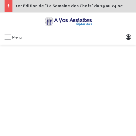
1er Édition de “La Semaine des Chefs” du 19 au 24 octobre 2026
S
Menu