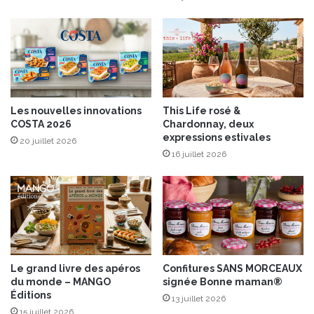
Les nouvelles innovations
This Life rosé &
COSTA 2026
Chardonnay, deux
expressions estivales
20 juillet 2026
16 juillet 2026
Le grand livre des apéros
Confitures SANS MORCEAUX
du monde – MANGO
signée Bonne maman®
Éditions
13 juillet 2026
15 juillet 2026