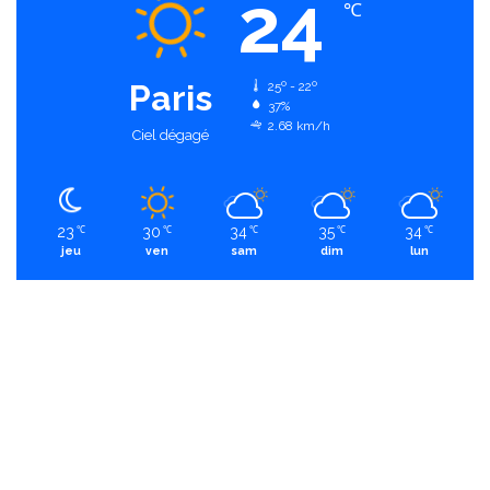
24
℃
Paris
25º - 22º
37%
2.68 km/h
Ciel dégagé
23
30
34
35
34
℃
℃
℃
℃
℃
jeu
ven
sam
dim
lun