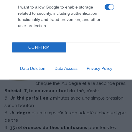
I want to allow Google to enable storage
related to security, including authentication
functionality and fraud prevention, and other
user protection.
CONFIRM
combine l’art de la
SPECIAL.T® by Nestlé
Data Deletion
Data Access
Privacy Policy
sélection des meilleurs thés du monde et
l’expertise d’une infusion parfaite pour
chaque thé. Au degré et à la seconde près.
Spécial. T, le nouveau rituel du thé, c’est :
ð Un
thé parfait en
2 minutes avec une simple pression
sur un bouton
ð Un
degré
et un temps d’infusion adapté à chaque type
de thé
ð
35 références de thés et infusions
pour tous les