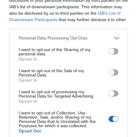
disclosure of your personal information by third parties on the
infusé au degré et à la seconde près.
IAB’s list of downstream participants. This information may
also be disclosed by us to third parties on the
IAB’s List of
Downstream Participants
that may further disclose it to other
UNE EAU PURIFIÉE
third parties.
Grâce au filtre intégré et étudié spécifiquement pour la
préparation du thé.
Please note that this website/app uses one or more Google
Personal Data Processing Opt Outs
services and may gather and store information including but
not limited to your visit or usage behaviour. You may click to
I want to opt-out of the Sharing of my
DES THÉS D’EXCEPTION ET DES INFUSIONS
personal data.
grant or deny consent to Google and its third-party tags to
BIOLOGIQUES
Opted In
use your data for below specified purposes in below Google
Issus de la cueillette des meilleures feuilles de plantations
consent section.
I want to opt-out of the Sale of my
sélectionnées.
Personal Data.
Opted In
…EN UN TEMPS ÉCLAIR
I want to opt-out of processing my
Personal Data for Targeted Advertising.
La précision côtoie l’efficacité avec un système de chauffe
Opted In
exclusif en 3 secondes.
I want to opt-out of Collection, Use,
Retention, Sale, and/or Sharing of my
UNE CAPSULE PROTECTRICE
Personal Data that Is Unrelated with the
Purposes for which it was collected.
Complètement hermétique, elle protège les feuilles
Opted Out
fragiles de thé de l’air, l’humidité et la lumière.