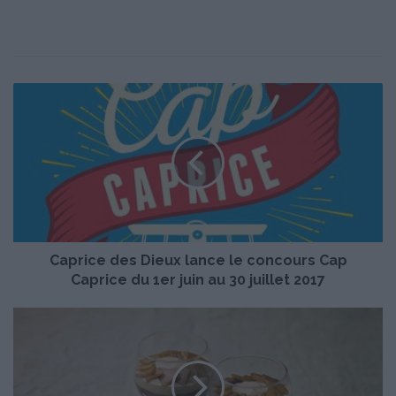
C
a
p
r
i
c
e
d
e
Caprice des Dieux lance le concours Cap
s
D
Caprice du 1er juin au 30 juillet 2017
i
e
V
u
e
x
r
l
r
a
i