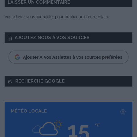
LAISSER UN COMMENTAIRE
2
0
Vous devez
vous connecter
pour publier un commentaire.
1
7
AJOUTEZ‑NOUS À VOS SOURCES
RECHERCHE GOOGLE
MÉTÉO LOCALE
15
℃