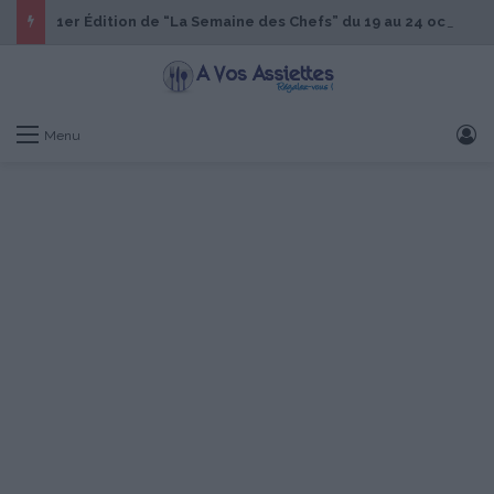
1er Édition de “La Semaine des Chefs” du 19 au 24 octobre 2026
S
Menu