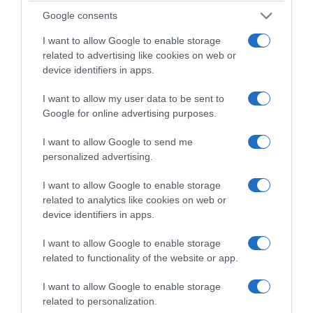
Google consents
UN UNIQUE BOUTON
I want to allow Google to enable storage
Ni manipulations, ni nettoyage : on appuie, on laisse la
related to advertising like cookies on web or
magie opérer et on déguste.
device identifiers in apps.
I want to allow my user data to be sent to
UN TASSE PERSONNALISABLE
Google for online advertising purposes.
Pour un thé qui s’adapte à tous les goûts et toutes les
tasses.
I want to allow Google to send me
personalized advertising.
Machine MINI T
99€
I want to allow Google to enable storage
Machine MY T
( plus premium, avec option de
related to analytics like cookies on web or
personnalisation) : 129€
device identifiers in apps.
I want to allow Google to enable storage
related to functionality of the website or app.
I want to allow Google to enable storage
related to personalization.