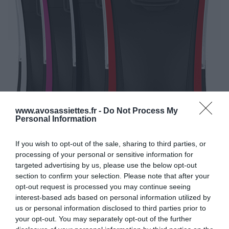
www.avosassiettes.fr -
Do Not Process My
Personal Information
If you wish to opt-out of the sale, sharing to third parties, or
processing of your personal or sensitive information for
targeted advertising by us, please use the below opt-out
UN THÉ PARFAIT EN UNE SIMPLE PRESSION SUR UN
section to confirm your selection. Please note that after your
opt-out request is processed you may continue seeing
BOUTON
interest-based ads based on personal information utilized by
us or personal information disclosed to third parties prior to
UNE TECHNOLOGIE DE POINTE POUR UN THÉ PARFAIT…
your opt-out. You may separately opt-out of the further
Chaque type de thé (noir, vert, blanc, bleu ou infusion) est