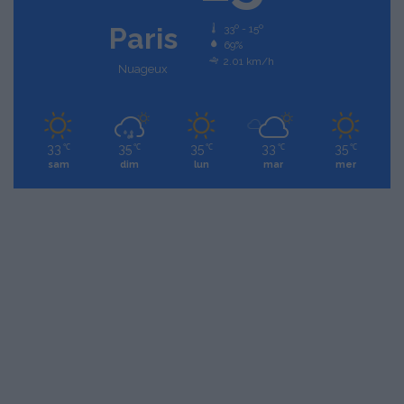
Paris
33º - 15º
69%
2.01 km/h
Nuageux
33
35
35
33
35
℃
℃
℃
℃
℃
sam
dim
lun
mar
mer