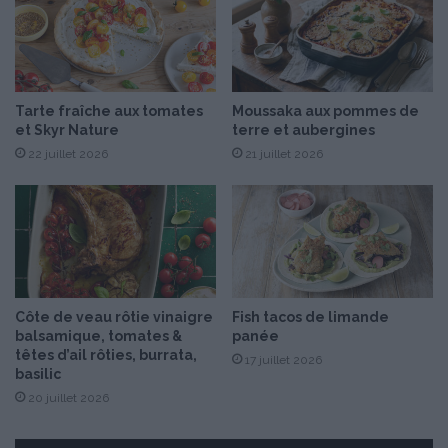
c
c
e
r
d
è
u
m
1
e
Tarte fraîche aux tomates
Moussaka aux pommes de
e
d
et Skyr Nature
terre et aubergines
r
e
j
22 juillet 2026
21 juillet 2026
c
u
a
i
f
n
é
a
e
u
t
3
p
0
o
Côte de veau rôtie vinaigre
Fish tacos de limande
j
i
balsamique, tomates &
panée
u
r
têtes d’ail rôties, burrata,
17 juillet 2026
i
e
basilic
l
s
20 juillet 2026
l
e
t