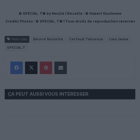
© SPECIAL. T® by Nestlé | Recette : © Hubert Duchenne
Crédits Photos : © SPECIAL. T® | Tous droits de reproduction réservés
Mots-clés
Beurre Noisette
Cerfeuil Tébureux
Lieu Jaune
SPECIAL.T
Pinterest
Partager par Email
ÇA PEUT AUSSI VOUS INTÉRESSER