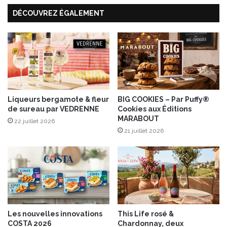
o
a
DÉCOUVREZ ÉGALEMENT
r
u
a
,
n
p
g
o
e
l
s
e
M
n
u
t
t
a
Liqueurs bergamote & fleur
BIG COOKIES – Par Puffy®
de sureau par VEDRENNE
Cookies aux Éditions
t
s
MARABOUT
i
n
22 juillet 2026
a
21 juillet 2026
c
k
é
e
e
t
s
Les nouvelles innovations
This Life rosé &
a
COSTA 2026
Chardonnay, deux
l