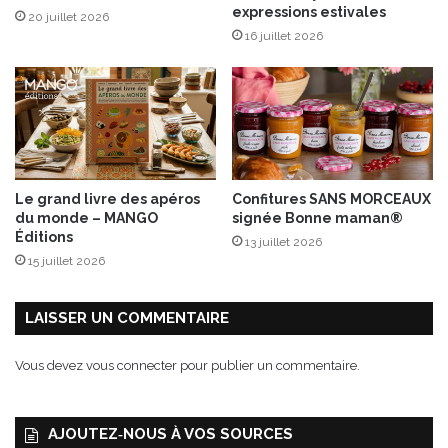
expressions estivales
20 juillet 2026
a
16 juillet 2026
d
e
d
’
h
a
r
i
Le grand livre des apéros
Confitures SANS MORCEAUX
c
du monde – MANGO
signée Bonne maman®
o
Éditions
13 juillet 2026
t
15 juillet 2026
s
v
e
LAISSER UN COMMENTAIRE
r
t
Vous devez
vous connecter
pour publier un commentaire.
s
à
l
AJOUTEZ‑NOUS À VOS SOURCES
a