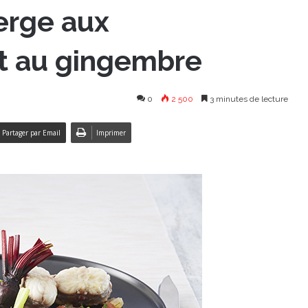
erge aux
t au gingembre
0
2 500
3 minutes de lecture
Partager par Email
Imprimer