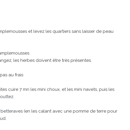
amplemousses et levez les quartiers sans laisser de peau
x pamplemousses
langez, les herbes doivent être très présentes.
pas au frais
es cuire 7 mn les mini choux, et les mini navets, puis les
gouttez.
i betteraves (en les calant avec une pomme de terre pour
aud.