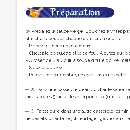
①• Préparez la sauce vierge : Épluchez à vif les p
blanche, recoupez chaque quartier en quatre.
– Placez-les dans un plat creux
– Ciselez la ciboulette et le cerfeuil. Ajoutez au
– Arrosez de 6 à 7 cuil. à soupe d’huile d’olive, mé
– Salez et poivrez
– Relevez de gingembre, réservez, mais ne mettez 
②• Dans une casserole d’eau bouillante salée, fait
mini carottes 5 mn, et les mini poireaux 3 mn, les é
③• Faites cuire dans une autre casserole les min
ne pas ébouillanter le joli feuillage), gardez au ch