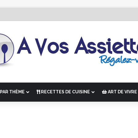
 Édition de “La Semaine des Chefs” du 19 au 24 octobre 2026
PAR THÈME
RECETTES DE CUISINE
ART DE VIVRE