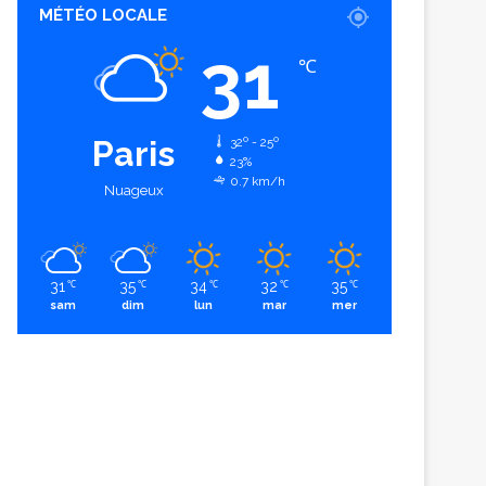
MÉTÉO LOCALE
31
℃
Paris
32º - 25º
23%
0.7 km/h
Nuageux
31
35
34
32
35
℃
℃
℃
℃
℃
sam
dim
lun
mar
mer