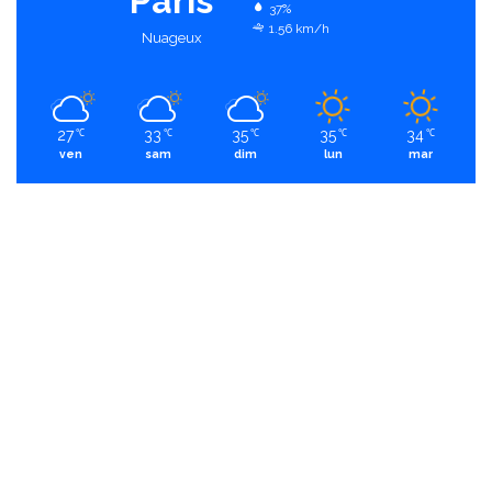
Paris
37%
1.56 km/h
Nuageux
27
33
35
35
34
℃
℃
℃
℃
℃
ven
sam
dim
lun
mar