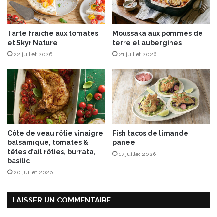
ê
l
é
Tarte fraîche aux tomates
Moussaka aux pommes de
s
et Skyr Nature
terre et aubergines
22 juillet 2026
21 juillet 2026
Côte de veau rôtie vinaigre
Fish tacos de limande
balsamique, tomates &
panée
têtes d’ail rôties, burrata,
17 juillet 2026
basilic
20 juillet 2026
LAISSER UN COMMENTAIRE