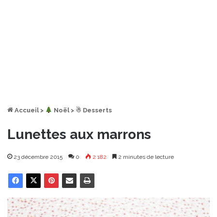
Accueil
>
︎ Noël
>
☃ Desserts
Lunettes aux marrons
23 décembre 2015
0
2 182
2 minutes de lecture