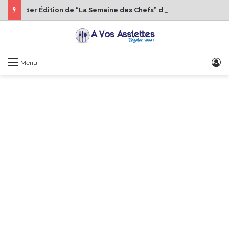
1er Édition de “La Semaine des Chefs” du 19 au 24 octobre 2026
S
Menu