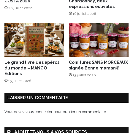
COSTA 2026
Chardonnay, deux
d
expressions estivales
20 juillet 2026
i
16 juillet 2026
t
i
o
n
L
i
m
i
Le grand livre des apéros
Confitures SANS MORCEAUX
t
du monde – MANGO
signée Bonne maman®
é
Éditions
13 juillet 2026
e
15 juillet 2026
p
o
r
LAISSER UN COMMENTAIRE
t
e
Vous devez
vous connecter
pour publier un commentaire.
-
b
o
AJOUTEZ‑NOUS À VOS SOURCES