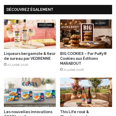
t
2
DÉCOUVREZ ÉGALEMENT
s
1
s
a
e
n
c
s
s
G
B
r
I
a
O
n
R
Liqueurs bergamote & fleur
BIG COOKIES – Par Puffy®
de sureau par VEDRENNE
Cookies aux Éditions
e
MARABOUT
s
22 juillet 2026
e
21 juillet 2026
r
v
a
,
u
n
e
Les nouvelles innovations
This Life rosé &
É