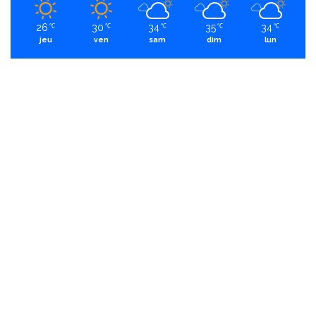
26
30
34
35
34
℃
℃
℃
℃
℃
jeu
ven
sam
dim
lun