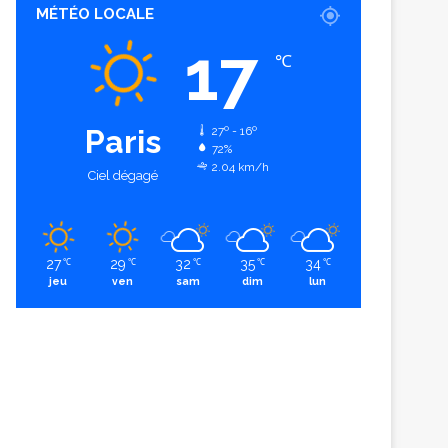
MÉTÉO LOCALE
17
℃
Paris
27º - 16º
72%
2.04 km/h
Ciel dégagé
27
29
32
35
34
℃
℃
℃
℃
℃
jeu
ven
sam
dim
lun