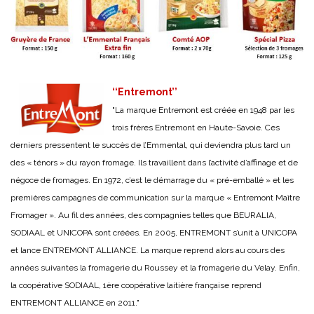
‘‘Entremont’’
"La marque Entremont est créée en 1948 par les
trois frères Entremont en Haute-Savoie. Ces
derniers pressentent le succès de l’Emmental, qui deviendra plus tard un
des « ténors » du rayon fromage. Ils travaillent dans l’activité d’affinage et de
négoce de fromages. En 1972, c’est le démarrage du « pré-emballé » et les
premières campagnes de communication sur la marque « Entremont Maître
Fromager ». Au fil des années, des compagnies telles que BEURALIA,
SODIAAL et UNICOPA sont créées. En 2005, ENTREMONT s’unit à UNICOPA
et lance ENTREMONT ALLIANCE. La marque reprend alors au cours des
années suivantes la fromagerie du Roussey et la fromagerie du Velay. Enfin,
la coopérative SODIAAL, 1ère coopérative laitière française reprend
ENTREMONT ALLIANCE en 2011."