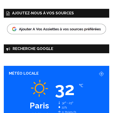
e
AJOUTEZ‑NOUS À VOS SOURCES
RECHERCHE GOOGLE
MÉTÉO LOCALE
32
℃
Paris
32º - 25º
22%
0.79 km/h