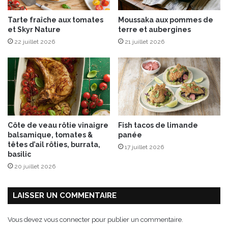
e
Tarte fraîche aux tomates
Moussaka aux pommes de
s
et Skyr Nature
terre et aubergines
d
22 juillet 2026
21 juillet 2026
e
P
r
o
v
e
n
c
Côte de veau rôtie vinaigre
Fish tacos de limande
e
balsamique, tomates &
panée
L
têtes d’ail rôties, burrata,
17 juillet 2026
a
basilic
b
20 juillet 2026
e
l
R
LAISSER UN COMMENTAIRE
o
u
Vous devez
vous connecter
pour publier un commentaire.
g