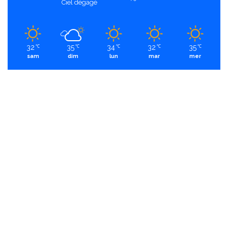
Ciel dégagé
32
35
34
32
35
℃
℃
℃
℃
℃
sam
dim
lun
mar
mer