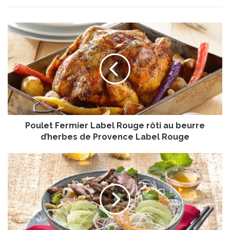
P
o
u
l
e
t
F
e
r
Poulet Fermier Label Rouge rôti au beurre
m
i
d’herbes de Provence Label Rouge
e
r
R
L
e
a
t
b
o
e
u
l
r
R
d