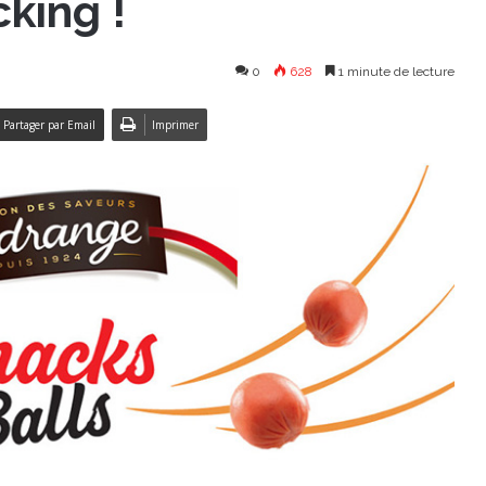
cking !
0
628
1 minute de lecture
Partager par Email
Imprimer