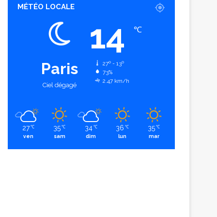
MÉTÉO LOCALE
14
℃
Paris
27º - 13º
73%
2.47 km/h
Ciel dégagé
27
35
34
36
35
℃
℃
℃
℃
℃
ven
sam
dim
lun
mar