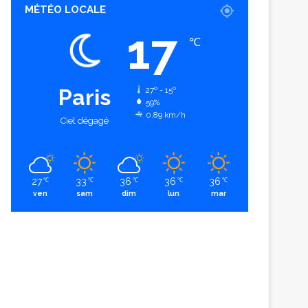
MÉTÉO LOCALE
17
℃
Paris
27º - 15º
59%
0.89 km/h
Ciel dégagé
27
33
36
36
36
℃
℃
℃
℃
℃
ven
sam
dim
lun
mar