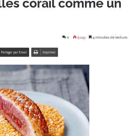
illes corail comme un
0
5 143
4 minutes de lecture
Partager par Email
Imprimer