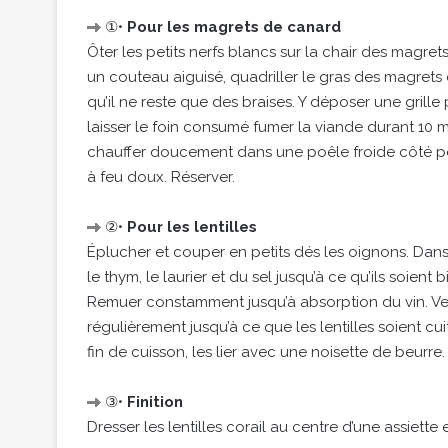
①•
Pour les magrets de canard
Ôter les petits nerfs blancs sur la chair des magre
un couteau aiguisé, quadriller le gras des magrets
qu’il ne reste que des braises. Y déposer une grille
laisser le foin consumé fumer la viande durant 10 mi
chauffer doucement dans une poêle froide côté peau
à feu doux. Réserver.
②•
Pour les lentilles
Éplucher et couper en petits dés les oignons. Dans 
le thym, le laurier et du sel jusqu’à ce qu’ils soient b
Remuer constamment jusqu’à absorption du vin. Ver
régulièrement jusqu’à ce que les lentilles soient cu
fin de cuisson, les lier avec une noisette de beurre. 
③•
Finition
Dresser les lentilles corail au centre d’une assiet