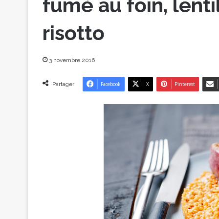
fumé au foin, lent
risotto
3 novembre 2016
Partager
Facebook
X
Pinterest