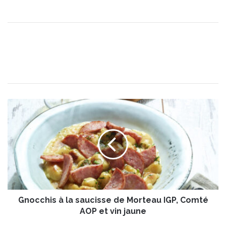
G
n
o
c
c
h
i
s
à
Gnocchis à la saucisse de Morteau IGP, Comté
l
a
AOP et vin jaune
s