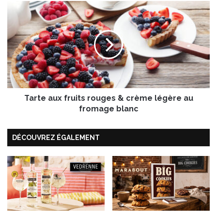
a
T
u
a
c
r
i
t
s
e
s
a
e
u
d
x
e
f
M
Tarte aux fruits rouges & crème légère au
r
o
u
fromage blanc
r
i
t
t
e
DÉCOUVREZ ÉGALEMENT
s
a
r
u
o
I
u
G
g
P
e
,
s
C
&