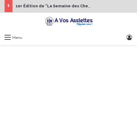
1er Édition de “La Semaine des Chefs” du 19 au 24 octobre 2026
S
Menu