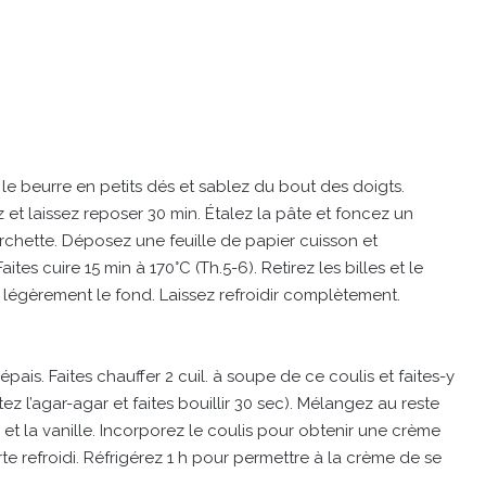
z le beurre en petits dés et sablez du bout des doigts.
 et laissez reposer 30 min. Étalez la pâte et foncez un
rchette. Déposez une feuille de papier cuisson et
ites cuire 15 min à 170°C (Th.5-6). Retirez les billes et le
r légèrement le fond. Laissez refroidir complètement.
pais. Faites chauffer 2 cuil. à soupe de ce coulis et faites-y
z l’agar-agar et faites bouillir 30 sec). Mélangez au reste
et la vanille. Incorporez le coulis pour obtenir une crème
arte refroidi. Réfrigérez 1 h pour permettre à la crème de se