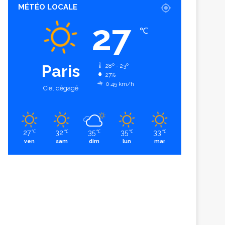
MÉTÉO LOCALE
27
℃
Paris
28º - 23º
27%
0.45 km/h
Ciel dégagé
27
32
35
35
33
℃
℃
℃
℃
℃
ven
sam
dim
lun
mar