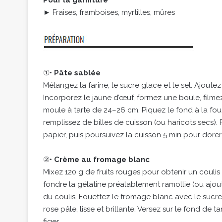
► Fraises, framboises, myrtilles, mûres
①•
Pâte sablée
Mélangez la farine, le sucre glace et le sel. Ajoute
Incorporez le jaune d’œuf, formez une boule, filmez
moule à tarte de 24–26 cm. Piquez le fond à la fou
remplissez de billes de cuisson (ou haricots secs). Fa
papier, puis poursuivez la cuisson 5 min pour dore
②•
Crème au fromage blanc
Mixez 120 g de fruits rouges pour obtenir un coulis é
fondre la gélatine préalablement ramollie (ou ajoute
du coulis. Fouettez le fromage blanc avec le sucre 
rose pâle, lisse et brillante. Versez sur le fond de t
figer.