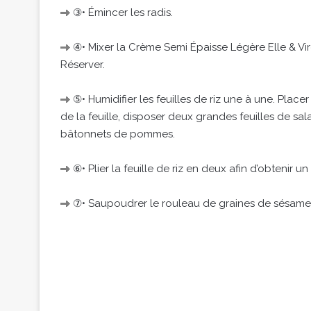
③• Émincer les radis.
④• Mixer la Crème Semi Épaisse Légère Elle & Vire
Réserver.
⑤• Humidifier les feuilles de riz une à une. Place
de la feuille, disposer deux grandes feuilles de sal
bâtonnets de pommes.
⑥• Plier la feuille de riz en deux afin d’obtenir u
⑦• Saupoudrer le rouleau de graines de sésame et