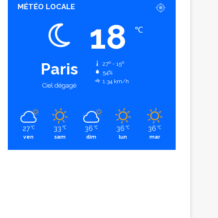
MÉTÉO LOCALE
18
℃
Paris
27º - 15º
54%
1.34 km/h
Ciel dégagé
27
33
36
36
36
℃
℃
℃
℃
℃
ven
sam
dim
lun
mar