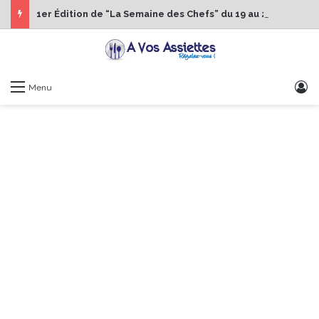
1er Édition de “La Semaine des Chefs” du 19 au 24 octobre 2026
S
Menu