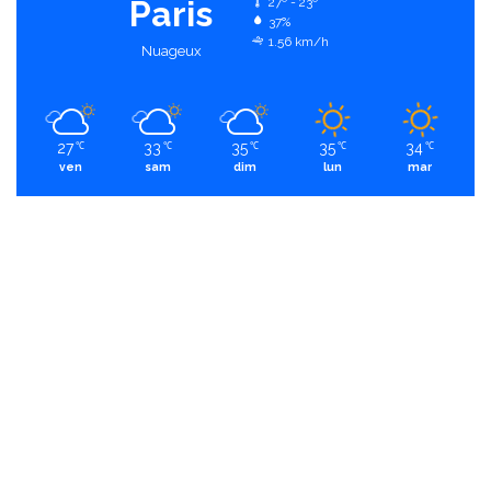
Paris
27º - 23º
37%
1.56 km/h
Nuageux
27
33
35
35
34
℃
℃
℃
℃
℃
ven
sam
dim
lun
mar