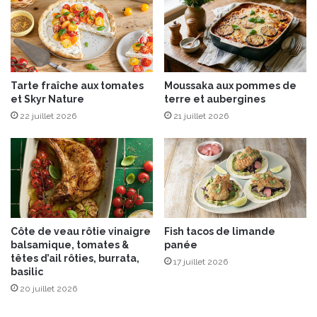
4
8
B
l
a
Tarte fraîche aux tomates
Moussaka aux pommes de
n
et Skyr Nature
terre et aubergines
c
22 juillet 2026
21 juillet 2026
Côte de veau rôtie vinaigre
Fish tacos de limande
balsamique, tomates &
panée
têtes d’ail rôties, burrata,
17 juillet 2026
basilic
20 juillet 2026