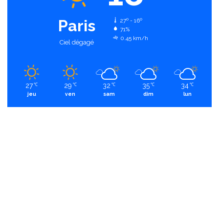
Paris
27º - 16º
71%
0.45 km/h
Ciel dégagé
27
29
32
35
34
℃
℃
℃
℃
℃
jeu
ven
sam
dim
lun