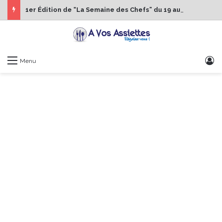
1er Édition de “La Semaine des Chefs” du 19 au 24 octobre 2026
S
Menu