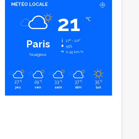
MÉTÉO LOCALE
21
℃
Paris
27º - 20º
55%
0.45 km/h
Nuageux
27
29
33
37
35
℃
℃
℃
℃
℃
jeu
ven
sam
dim
lun