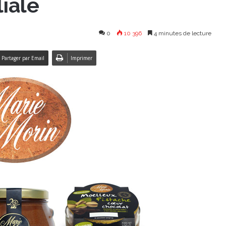
iale
0
10 396
4 minutes de lecture
Partager par Email
Imprimer