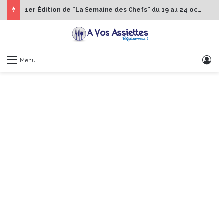
1er Édition de “La Semaine des Chefs” du 19 au 24 octobre 2026
S
Menu