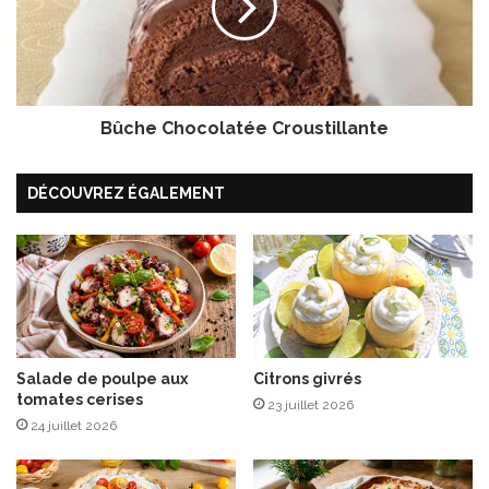
n
e
s
C
h
o
c
Bûche Chocolatée Croustillante
o
l
a
DÉCOUVREZ ÉGALEMENT
t
é
e
C
r
o
u
s
Salade de poulpe aux
Citrons givrés
t
tomates cerises
i
23 juillet 2026
l
24 juillet 2026
l
a