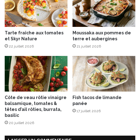
n
t
e
Tarte fraîche aux tomates
Moussaka aux pommes de
et Skyr Nature
terre et aubergines
22 juillet 2026
21 juillet 2026
Côte de veau rôtie vinaigre
Fish tacos de limande
balsamique, tomates &
panée
têtes d’ail rôties, burrata,
17 juillet 2026
basilic
20 juillet 2026