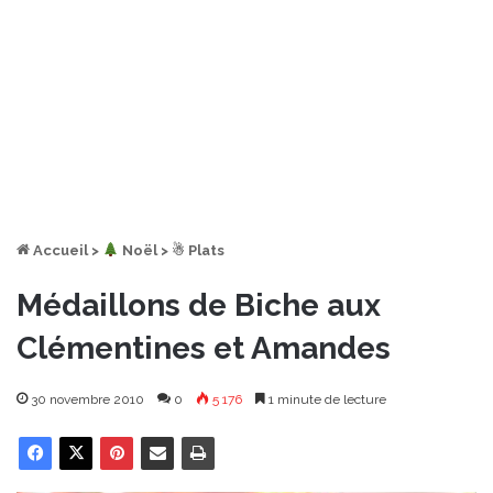
Accueil
>
︎ Noël
>
☃ Plats
Médaillons de Biche aux
Clémentines et Amandes
30 novembre 2010
0
5 176
1 minute de lecture