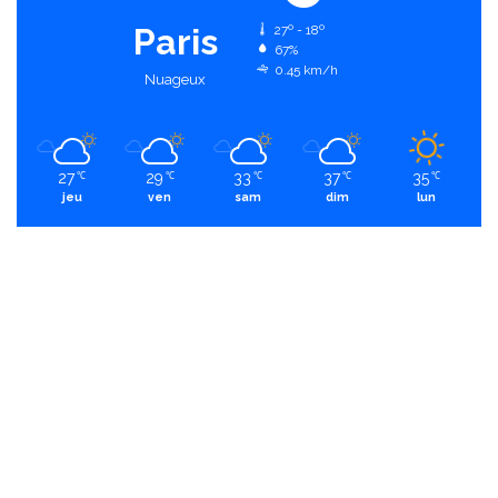
Paris
27º - 18º
67%
0.45 km/h
Nuageux
27
29
33
37
35
℃
℃
℃
℃
℃
jeu
ven
sam
dim
lun