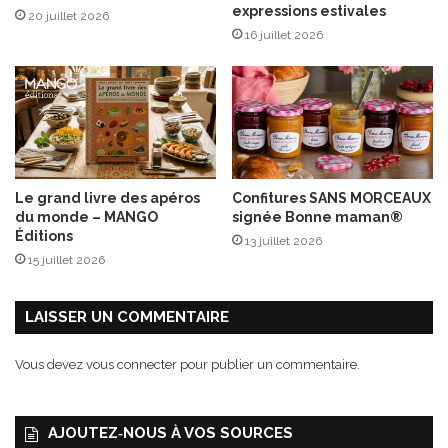
expressions estivales
20 juillet 2026
t
16 juillet 2026
s
Le grand livre des apéros
Confitures SANS MORCEAUX
du monde – MANGO
signée Bonne maman®
Éditions
13 juillet 2026
15 juillet 2026
LAISSER UN COMMENTAIRE
Vous devez
vous connecter
pour publier un commentaire.
AJOUTEZ‑NOUS À VOS SOURCES