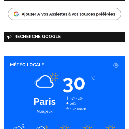
RECHERCHE GOOGLE
MÉTÉO LOCALE
30
℃
Paris
31º - 26º
26%
1.76 km/h
Nuageux