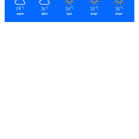
28
35
34
32
35
℃
℃
℃
℃
℃
sam
dim
lun
mar
mer