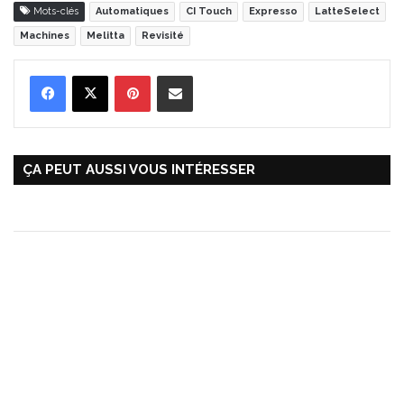
Mots-clés
Automatiques
CI Touch
Expresso
LatteSelect
Machines
Melitta
Revisité
Pinterest
Partager par Email
ÇA PEUT AUSSI VOUS INTÉRESSER