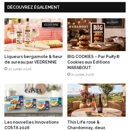
’
r
DÉCOUVREZ ÉGALEMENT
a
a
v
u
o
x
c
l
a
é
t
g
u
m
Liqueurs bergamote & fleur
BIG COOKIES – Par Puffy®
e
de sureau par VEDRENNE
Cookies aux Éditions
s
MARABOUT
c
22 juillet 2026
21 juillet 2026
r
o
u
s
t
i
l
l
Les nouvelles innovations
This Life rosé &
a
COSTA 2026
Chardonnay, deux
n