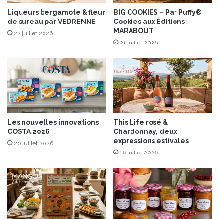
a
s
u
e
Liqueurs bergamote & fleur
BIG COOKIES – Par Puffy®
de sureau par VEDRENNE
Cookies aux Éditions
n
l
MARABOUT
e
e
22 juillet 2026
t
21 juillet 2026
b
e
u
r
r
e
à
Les nouvelles innovations
This Life rosé &
l
COSTA 2026
Chardonnay, deux
a
expressions estivales
20 juillet 2026
s
16 juillet 2026
a
u
c
e
T
a
b