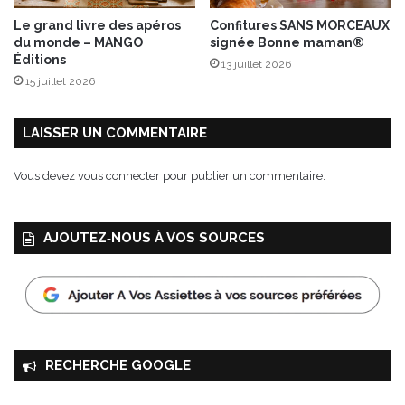
a
Le grand livre des apéros
Confitures SANS MORCEAUX
s
du monde – MANGO
signée Bonne maman®
c
Éditions
13 juillet 2026
o
15 juillet 2026
®
C
h
LAISSER UN COMMENTAIRE
i
p
Vous devez
vous connecter
pour publier un commentaire.
o
t
l
AJOUTEZ‑NOUS À VOS SOURCES
e
RECHERCHE GOOGLE