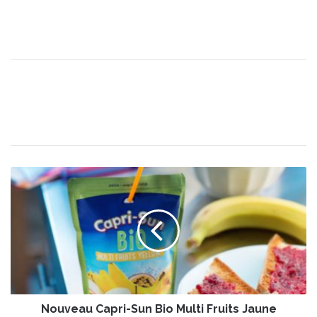
N
o
u
v
e
a
u
C
a
Nouveau Capri-Sun Bio Multi Fruits Jaune
p