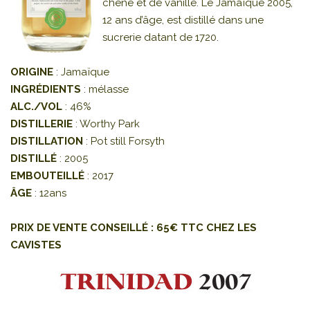
chêne et de vanille. Le Jamaïque 2005,
12 ans d’âge, est distillé dans une
sucrerie datant de 1720.
ORIGINE
: Jamaïque
INGRÉDIENTS
: mélasse
ALC./VOL
: 46%
DISTILLERIE
: Worthy Park
DISTILLATION
: Pot still Forsyth
DISTILLÉ
: 2005
EMBOUTEILLÉ
: 2017
ÂGE
: 12ans
PRIX DE VENTE CONSEILLÉ : 65€ TTC CHEZ LES
CAVISTES