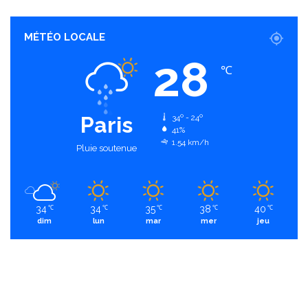
MÉTÉO LOCALE
28
℃
Paris
34º - 24º
41%
1.54 km/h
Pluie soutenue
34
34
35
38
40
℃
℃
℃
℃
℃
dim
lun
mar
mer
jeu