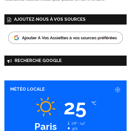
AJOUTEZ‑NOUS À VOS SOURCES
RECHERCHE GOOGLE
MÉTÉO LOCALE
25
℃
Paris
26º - 24º
32%