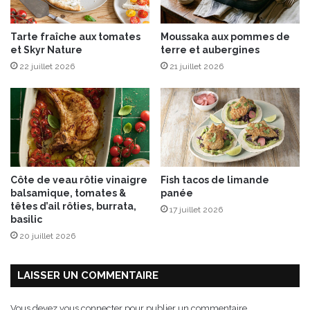
d
e
Tarte fraîche aux tomates
Moussaka aux pommes de
b
et Skyr Nature
terre et aubergines
i
22 juillet 2026
21 juillet 2026
s
c
u
i
t
s
Côte de veau rôtie vinaigre
Fish tacos de limande
balsamique, tomates &
panée
têtes d’ail rôties, burrata,
17 juillet 2026
basilic
20 juillet 2026
LAISSER UN COMMENTAIRE
Vous devez
vous connecter
pour publier un commentaire.