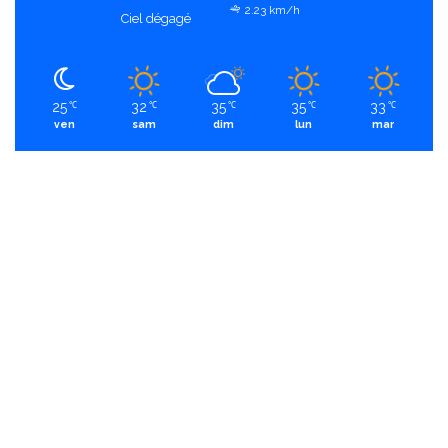
2.23 km/h
Ciel dégagé
25
32
35
35
33
℃
℃
℃
℃
℃
ven
sam
dim
lun
mar