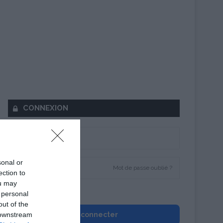
CONNEXION
sonal or
Mot de passe oublié ?
ection to
ou may
Se souvenir de moi
 personal
out of the
 downstream
Se connecter