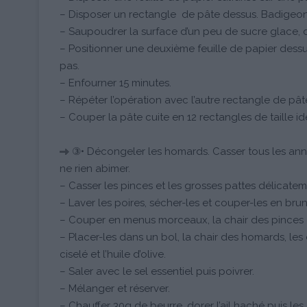
– Disposer un rectangle de pâte dessus. Badigeon
– Saupoudrer la surface d’un peu de sucre glace, d
– Positionner une deuxième feuille de papier dessus
pas.
– Enfourner 15 minutes.
– Répéter l’opération avec l’autre rectangle de pât
– Couper la pâte cuite en 12 rectangles de taille id
③• Décongeler les homards. Casser tous les anne
ne rien abimer.
– Casser les pinces et les grosses pattes délicateme
– Laver les poires, sécher-les et couper-les en brun
– Couper en menus morceaux, la chair des pinces 
– Placer-les dans un bol, la chair des homards, les d
ciselé et l’huile d’olive.
– Saler avec le sel essentiel puis poivrer.
– Mélanger et réserver.
– Chauffer 30g de beurre, dorer l’ail haché puis le