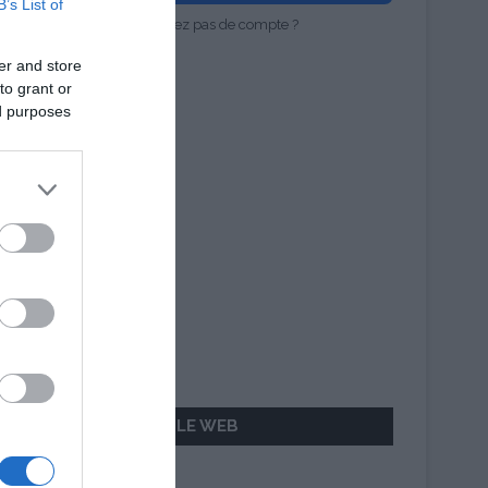
B’s List of
Vous n'avez pas de compte ?
er and store
to grant or
ed purposes
AILLEURS SUR LE WEB