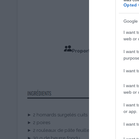
Opted 
Google 
I want t
web or d
Proportions pour 4 Personn
I want t
purpose
Temps de
I want 
I want t
web or d
I want t
or app.
► 2 homards surgelés cuits
► 2 poires
I want t
► 2 rouleaux de pâte feuilletée
► 30 g de beurre fondu
I want t