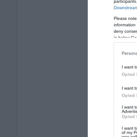
participants
Downstream 
Une recette du Chef
Please note
information 
deny consent
in below Go
Persona
I want t
Opted 
I want t
Opted 
I want 
Advertis
Opted 
I want t
of my P
was col