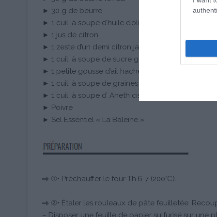
authenti
► 30 g de beurre
► 1 cuil. à soupe d’huile d’olive
► 1 jus de citron
► 1 zeste d’un demi citron jaune
► 1 cuil. à soupe de sucre glace
► 1 petite gousse d’ail hachée
► 1 cuil. à soupe de graines de sésame
► 1 cuil. à soupe d’ Aneth ciselé
► Poivre
► Sel Essentiel « La Baleine »
①• Préchauffer le four Th.6-7 (200°C).
②• Étaler les rouleaux de pâte feuilletée. Recoup
– Disposer une feuille de papier sulfurisé sur une p