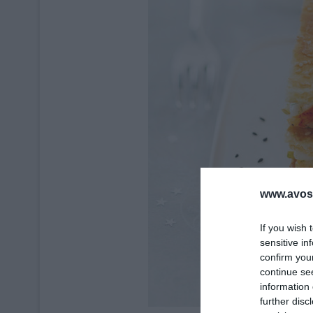
www.avosa
If you wish 
sensitive in
confirm you
continue se
information 
further disc