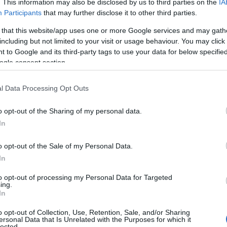
. This information may also be disclosed by us to third parties on the
IA
Participants
that may further disclose it to other third parties.
 Pierre AUGÉ pour La Baleine
 that this website/app uses one or more Google services and may gath
including but not limited to your visit or usage behaviour. You may click 
 to Google and its third-party tags to use your data for below specifi
ogle consent section.
l Data Processing Opt Outs
o opt-out of the Sharing of my personal data.
In
o opt-out of the Sale of my Personal Data.
In
to opt-out of processing my Personal Data for Targeted
ing.
In
o opt-out of Collection, Use, Retention, Sale, and/or Sharing
ersonal Data that Is Unrelated with the Purposes for which it
lected.