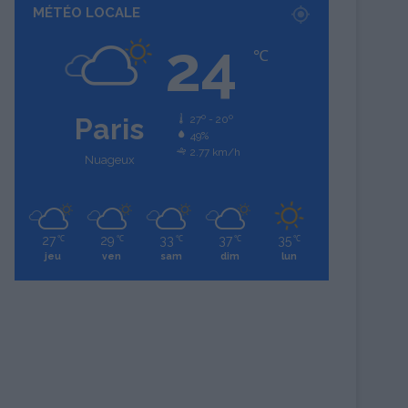
MÉTÉO LOCALE
24
℃
Paris
27º - 20º
49%
2.77 km/h
Nuageux
27
29
33
37
35
℃
℃
℃
℃
℃
jeu
ven
sam
dim
lun