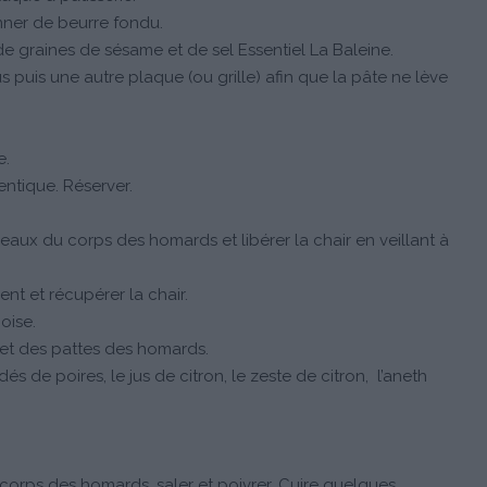
ner de beurre fondu.
e graines de sésame et de sel Essentiel La Baleine.
 puis une autre plaque (ou grille) afin que la pâte ne lève
e.
entique. Réserver.
aux du corps des homards et libérer la chair en veillant à
nt et récupérer la chair.
oise.
et des pattes des homards.
és de poires, le jus de citron, le zeste de citron, l’aneth
s corps des homards, saler et poivrer. Cuire quelques