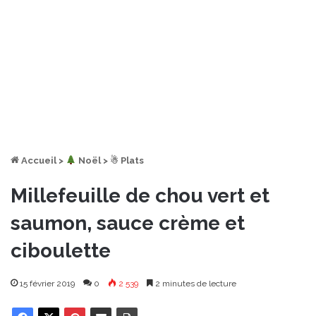
Accueil
>
︎ Noël
>
☃ Plats
Millefeuille de chou vert et
saumon, sauce crème et
ciboulette
15 février 2019
0
2 539
2 minutes de lecture