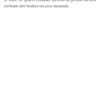
③• Avec un grand couteau, éliminer la grosse nervure
centrale des feuilles les plus épaisses.