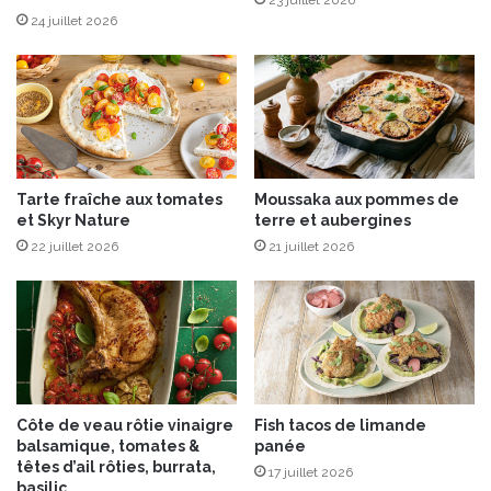
t
c
24 juillet 2026
l
r
a
o
P
û
o
t
l
e
e
s
n
d
Tarte fraîche aux tomates
Moussaka aux pommes de
t
e
et Skyr Nature
terre et aubergines
a
P
”
22 juillet 2026
21 juillet 2026
a
,
r
m
m
a
e
i
s
n
a
t
n
e
Côte de veau rôtie vinaigre
Fish tacos de limande
n
balsamique, tomates &
panée
a
têtes d’ail rôties, burrata,
17 juillet 2026
n
basilic