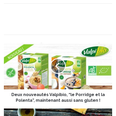
D
e
u
x
n
o
u
v
e
Deux nouveautés Valpibio, “le Porridge et la
a
u
Polenta”, maintenant aussi sans gluten !
t
é
S