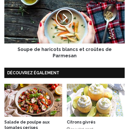
s
o
V
u
a
p
l
e
p
d
i
e
b
h
i
a
o
Soupe de haricots blancs et croûtes de
r
,
i
Parmesan
“
c
l
o
e
DÉCOUVREZ ÉGALEMENT
t
P
s
o
b
r
l
r
a
i
n
d
c
g
s
e
e
Salade de poulpe aux
Citrons givrés
e
tomates cerises
t
23 juillet 2026