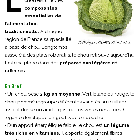
L
chou est une des
composantes
essentielles de
l’alimentation
traditionnelle.
À chaque
région de France sa spécialité
à base de chou. Longtemps
associé à des plats roboratifs, le chou retrouve aujourd’hui
toute sa place dans des
préparations légères et
raffinées.
En Bref
• Un chou pèse
2 kg en moyenne.
Vert, blanc ou rouge, le
chou pommé regroupe différentes variétés au feuillage
lisse et dense ou aux larges feuilles vertes nervurées. Ce
légume développe un goût typé en bouche.
• D’un apport énergétique faible, le chou est
un légume
très riche en vitamines.
Il apporte également fibres,