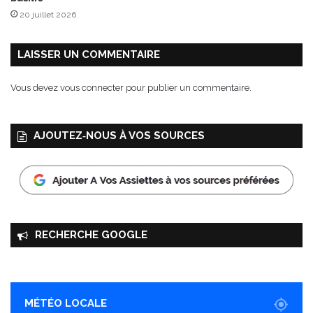
t
20 juillet 2026
a
u
s
LAISSER UN COMMENTAIRE
s
i
Vous devez
vous connecter
pour publier un commentaire.
s
a
n
AJOUTEZ‑NOUS À VOS SOURCES
s
g
l
u
t
e
n
RECHERCHE GOOGLE
!
MÉTÉO LOCALE