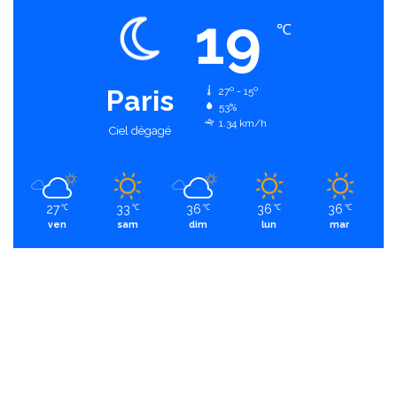
19
℃
Paris
27º - 15º
53%
1.34 km/h
Ciel dégagé
27
33
36
36
36
℃
℃
℃
℃
℃
ven
sam
dim
lun
mar