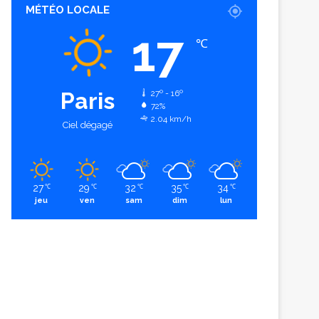
MÉTÉO LOCALE
17
℃
Paris
27º - 16º
72%
2.04 km/h
Ciel dégagé
27
29
32
35
34
℃
℃
℃
℃
℃
jeu
ven
sam
dim
lun