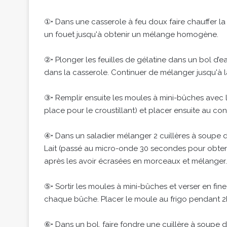
①• Dans une casserole à feu doux faire chauffer l
un fouet jusqu'à obtenir un mélange homogène.
②• Plonger les feuilles de gélatine dans un bol d’
dans la casserole. Continuer de mélanger jusqu'à l
③• Remplir ensuite les moules à mini-bûches avec 
place pour le croustillant) et placer ensuite au co
④• Dans un saladier mélanger 2 cuillères à soupe 
Lait (passé au micro-onde 30 secondes pour obtenir
après les avoir écrasées en morceaux et mélanger.
⑤• Sortir les moules à mini-bûches et verser en f
chaque bûche. Placer le moule au frigo pendant 2
⑥• Dans un bol, faire fondre une cuillère à soupe d