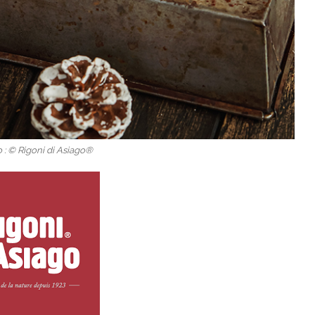
 : © Rigoni di Asiago®