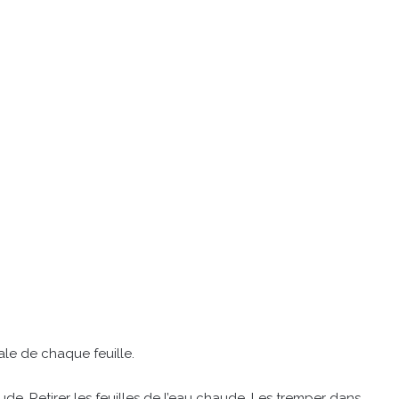
rale de chaque feuille.
ude. Retirer les feuilles de l’eau chaude. Les tremper dans