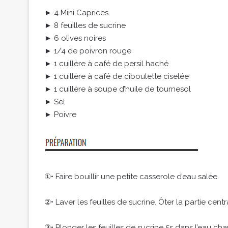
► 4 Mini Caprices
► 8 feuilles de sucrine
► 6 olives noires
► 1/4 de poivron rouge
► 1 cuillère à café de persil haché
► 1 cuillère à café de ciboulette ciselée
► 1 cuillère à soupe d’huile de tournesol
► Sel
► Poivre
①• Faire bouillir une petite casserole d’eau salée.
②• Laver les feuilles de sucrine. Ôter la partie cent
③• Plonger les feuilles de sucrine 5s dans l’eau cha