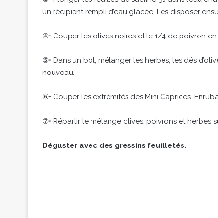
un récipient rempli d’eau glacée. Les disposer ensu
④• Couper les olives noires et le 1/4 de poivron en
⑤• Dans un bol, mélanger les herbes, les dés d’olive
nouveau.
⑥• Couper les extrémités des Mini Caprices. Enruban
⑦• Répartir le mélange olives, poivrons et herbes s
Déguster avec des gressins feuilletés.