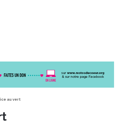
ice au vert
rt