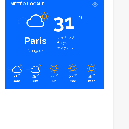
MÉTÉO LOCALE
31
℃
Paris
32º - 25º
23%
0.7 km/h
Nuageux
31
35
34
32
35
℃
℃
℃
℃
℃
sam
dim
lun
mar
mer